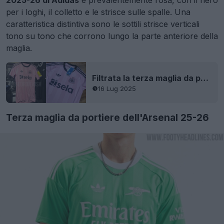
2025-26 di Adidas
è prevalentemente rosa, con il nero
per i loghi, il colletto e le strisce sulle spalle. Una
caratteristica distintiva sono le sottili strisce verticali
tono su tono che corrono lungo la parte anteriore della
maglia.
Filtrata la terza maglia da portiere rosa del Newcastle United 25-26
16 Lug 2025
Terza maglia da portiere dell'Arsenal 25-26