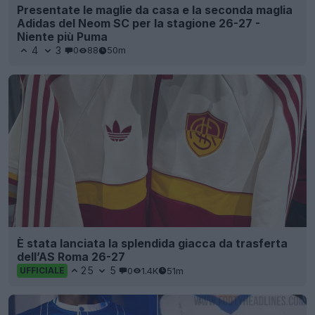
Presentate le maglie da casa e la seconda maglia
Adidas del Neom SC per la stagione 26-27 -
Niente più Puma
4
3
0
88
50m
È stata lanciata la splendida giacca da trasferta
dell’AS Roma 26-27
25
5
0
1.4K
51m
UFFICIALE