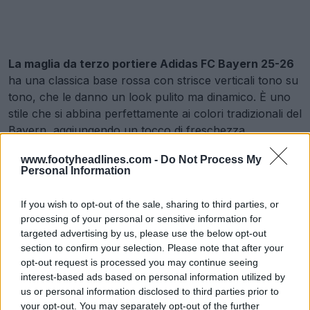
La maglia da terzo portiere Adidas FC Bayern 25-26
ha una classica base rossa con strisce verticali tono su
tono, che le danno un look pulito ma dinamico. È uno
stile che si abbina perfettamente ai colori tradizionali del
Bayern, aggiungendo un tocco di freschezza.
www.footyheadlines.com -
Do Not Process My
Bayern Monaco 25-26 Terza maglia portiere/Champions League
Personal Information
2 Ago 2025
If you wish to opt-out of the sale, sharing to third parties, or
processing of your personal or sensitive information for
Terza maglia da portiere del Manchester
targeted advertising by us, please use the below opt-out
United 25-26
section to confirm your selection. Please note that after your
opt-out request is processed you may continue seeing
interest-based ads based on personal information utilized by
us or personal information disclosed to third parties prior to
your opt-out. You may separately opt-out of the further