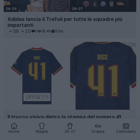
Adidas lancia il Trefoil per tutte le squadre più
importanti
59
10
0
18.4K
53m
Il trucco visivo dietro la stampa del numero 41
sulle maglie da calcio
6
2
0
595
1h
Home
Maglie
26-27
Scarpe
Calendario