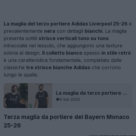
La maglia del terzo portiere Adidas Liverpool 25-26
è
prevalentemente
nera
con dettagli
bianchi
. La maglia
presenta sottili
strisce verticali tono su tono
intrecciate nel tessuto, che aggiungono una texture
sobria al design.
Il colletto bianco
spesso
in stile retrò
è una caratteristica fondamentale, completato dalle
classiche
tre strisce bianche Adidas
che corrono
lungo le spalle.
La maglia da terzo portiere Adidas Liverpool 25-26 è stata filtrata - Niente più Nike
9 Set 2025
Terza maglia da portiere del Bayern Monaco
25-26