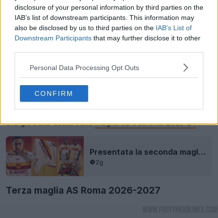
disclosure of your personal information by third parties on the
IAB’s list of downstream participants. This information may
also be disclosed by us to third parties on the
IAB’s List of
Downstream Participants
that may further disclose it to other
third parties.
Personal Data Processing Opt Outs
La maglia da trasferta Adidas dell'AS Roma 2026-
CONFIRM
2027
avrà una base "ecru", una tonalità di marrone
chiaro molto simile al bianco sporco. Questa tonalità
era già stata usata sulla
maglia da trasferta 2023-24
.
Presentata la seconda maglia dell’AS Roma 26-27
2g
Terza maglia AS Roma 2026-2027