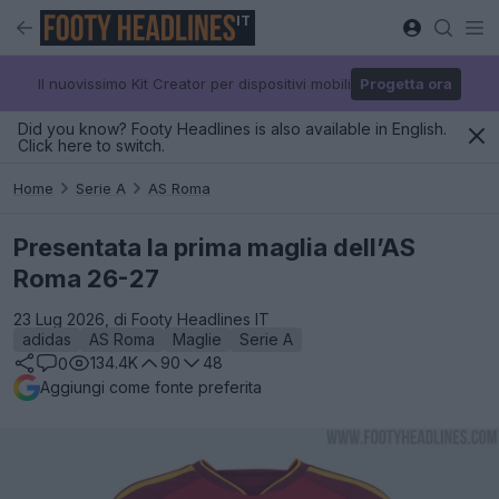
IT
Il nuovissimo Kit Creator per dispositivi mobili
Progetta ora
Did you know? Footy Headlines is also available in English.
Click here to switch.
Home
Serie A
AS Roma
Presentata la prima maglia dell’AS
Roma 26-27
23 Lug 2026, di Footy Headlines IT
adidas
AS Roma
Maglie
Serie A
134.4K
90
48
0
Aggiungi come fonte preferita