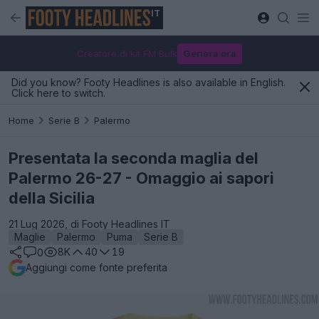
IT
Creatore di kit FM Bulk
Genera ora
Did you know? Footy Headlines is also available in English.
Click here to switch.
Home
Serie B
Palermo
Presentata la seconda maglia del
Palermo 26-27 - Omaggio ai sapori
della Sicilia
21 Lug 2026, di Footy Headlines IT
Maglie
Palermo
Puma
Serie B
8K
40
19
0
Aggiungi come fonte preferita