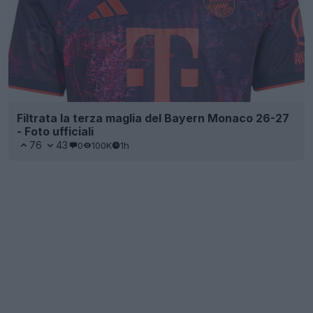
Filtrata la terza maglia del Bayern Monaco 26-27
- Foto ufficiali
76
43
0
100K
1h