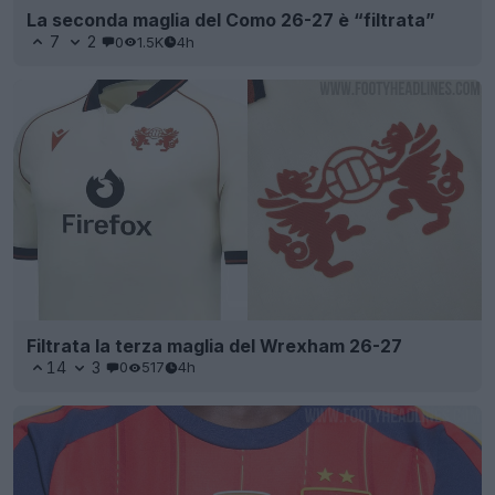
La seconda maglia del Como 26-27 è “filtrata”
7
2
0
1.5K
4h
Filtrata la terza maglia del Wrexham 26-27
14
3
0
517
4h