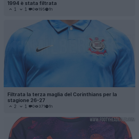
1994 è stata filtrata
1
1
0
195
1h
Filtrata la terza maglia del Corinthians per la
stagione 26-27
2
1
0
371
1h