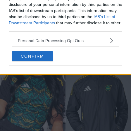
disclosure of your personal information by third parties on the
IAB’s list of downstream participants. This information may
also be disclosed by us to third parties on the
IAB’s List of
Downstream Participants
that may further disclose it to other
third parties.
Personal Data Processing Opt Outs
Maglia Giamaica 2024 da trasferta e giacca
Anthem all'interno
CONFIRM