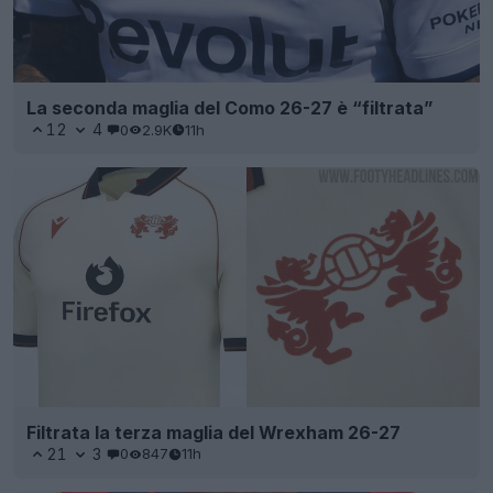
La seconda maglia del Como 26-27 è “filtrata”
12
4
0
2.9K
11h
Filtrata la terza maglia del Wrexham 26-27
21
3
0
847
11h