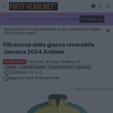
IT
Il nuovissimo Kit Creator per dispositivi mobili
Progetta ora
Did you know? Footy Headlines is also available in English.
Click here to switch.
Filtrazione della giacca reversibile
Jamaica 2024 Anthem
1 Giu 2024, di Footy Headlines IT
FILTRAZIONE
adidas
Anthem Jacket
Copa America
Jamaica
94
0
0
0
Aggiungi come fonte preferita