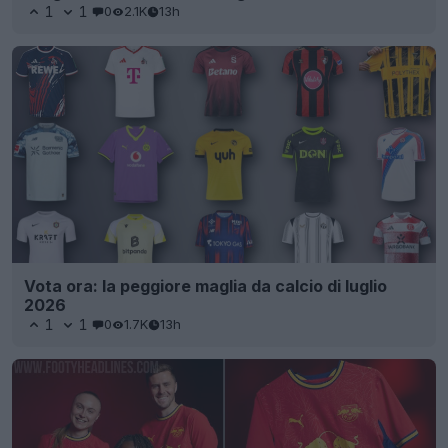
1
1
0
2.1K
13h
Vota ora: la peggiore maglia da calcio di luglio
2026
1
1
0
1.7K
13h