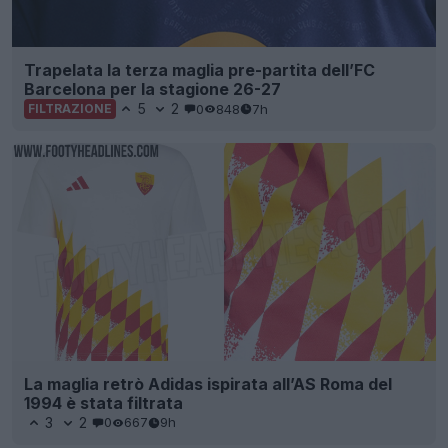
Trapelata la terza maglia pre-partita dell’FC
Barcelona per la stagione 26-27
5
2
0
848
7h
FILTRAZIONE
La maglia retrò Adidas ispirata all’AS Roma del
1994 è stata filtrata
3
2
0
667
9h