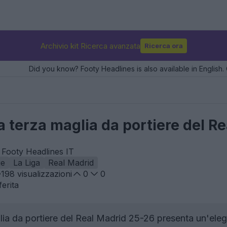
Archivio kit Ricerca avanzata
Ricerca ora
Did you know? Footy Headlines is also available in English. 
la terza maglia da portiere del R
 Footy Headlines IT
ie
La Liga
Real Madrid
198
visualizzazioni
0
0
erita
ia da portiere del Real Madrid 25-26 presenta un'ele