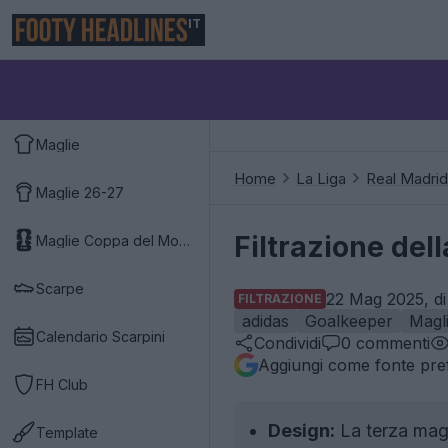
IT
Maglie
Home
La Liga
Real Madrid
Maglie 26-27
Filtrazione del
Maglie Coppa del Mondo 2026
Scarpe
22 Mag 2025, di
FILTRAZIONE
adidas
Goalkeeper
Magl
Calendario Scarpini
Condividi
0
commenti
Aggiungi come fonte pref
FH Club
Design:
La terza magl
Template