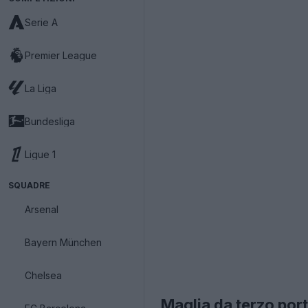
Serie A
Premier League
La Liga
Bundesliga
Ligue 1
SQUADRE
Arsenal
Bayern München
Chelsea
Maglia da terzo por