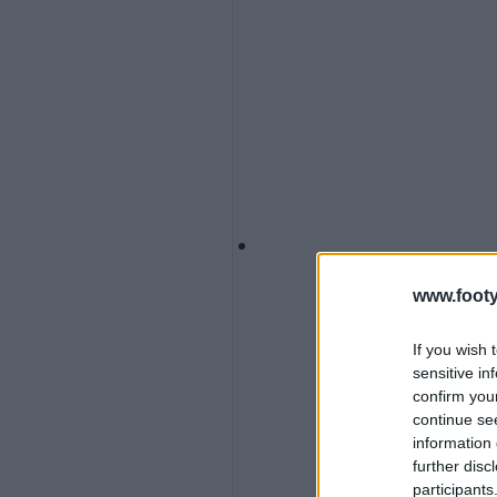
www.footy
If you wish 
sensitive in
confirm you
continue se
information 
further disc
participants