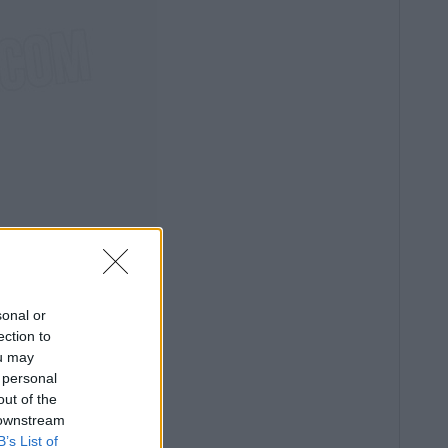
sonal or
ection to
ou may
 personal
out of the
 downstream
B’s List of