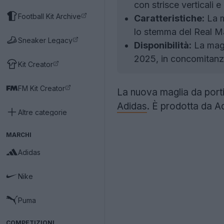
con strisce verticali e 
Football Kit Archive
Caratteristiche:
La m
lo stemma del Real Ma
Sneaker Legacy
Disponibilità:
La magl
2025, in concomitanza
Kit Creator
FM Kit Creator
La nuova maglia da port
Adidas
. È prodotta da 
Altre categorie
MARCHI
Adidas
Nike
Puma
COMPETIZIONI