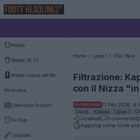
IT
Maglie
Home
Ligue 1
OGC Nice
Maglie 26-27
Filtrazione: Ka
Maglie Coppa del Mondo 2026
con il Nizza "i
Scarpe
11 Feb 2026, di 
FILTRAZIONE
Calendario Scarpini
Deals
Kappa
Ligue 1
O
Condividi
0
commenti
FH Club
Aggiungi come fonte pref
Template