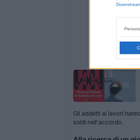
Downstream 
Persona
Gli addetti ai lavori ha
soldi nell'accordo.
Alla ricerca di un gi