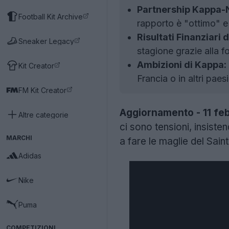
Partnership Kappa-
Football Kit Archive
rapporto è "ottimo" e 
Risultati Finanziari 
Sneaker Legacy
stagione grazie alla 
Ambizioni di Kappa:
Kit Creator
Francia o in altri pae
FM Kit Creator
Aggiornamento - 11 fe
Altre categorie
ci sono tensioni, insiste
MARCHI
a fare le maglie del Sain
Adidas
Nike
Puma
COMPETIZIONI