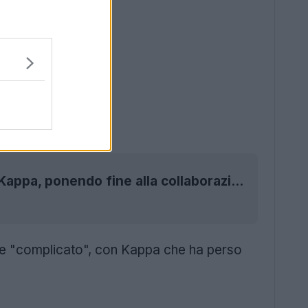
L'OGC Nice firma un accordo per la maglia con Kappa, ponendo fine alla collaborazione con Le Coq Sportif
ome "complicato", con Kappa che ha perso