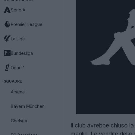
Serie A
Premier League
La Liga
Bundesliga
Ligue 1
SQUADRE
Arsenal
Bayern München
Chelsea
Il club avrebbe chiuso la 
maglie. Le vendite delle