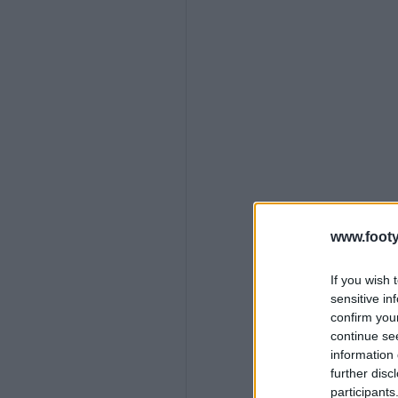
www.footy
If you wish 
sensitive in
confirm you
continue se
information 
further disc
participants