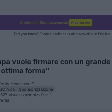
Archivio kit Ricerca avanzata
Ricerca ora
Did you know? Footy Headlines is also available in English. 
ppa vuole firmare con un grande
n ottima forma"
Footy Headlines IT
GC Nice
Sponsorizzazione
527
visualizzazioni
0
1
erita