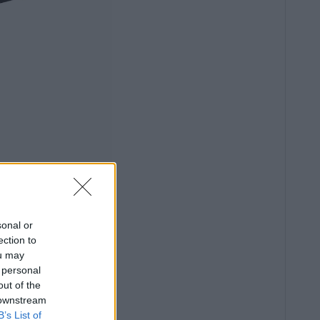
sonal or
ection to
ou may
 personal
out of the
 downstream
B’s List of