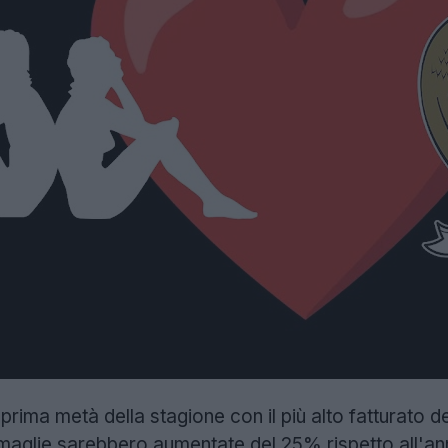
prima metà della stagione con il più alto fatturato de
 maglie sarebbero aumentate del 25% rispetto all'an