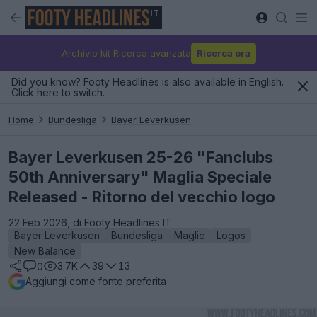
IT
Archivio kit Ricerca avanzata
Ricerca ora
Did you know? Footy Headlines is also available in English.
Click here to switch.
Home
Bundesliga
Bayer Leverkusen
Bayer Leverkusen 25-26 "Fanclubs
50th Anniversary" Maglia Speciale
Released - Ritorno del vecchio logo
22 Feb 2026, di Footy Headlines IT
Bayer Leverkusen
Bundesliga
Maglie
Logos
New Balance
3.7K
39
13
0
Aggiungi come fonte preferita