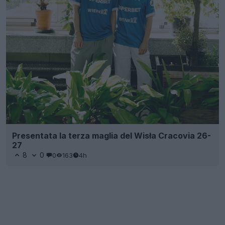
Presentata la terza maglia del Wisła Cracovia 26-
27
8
0
0
163
4h