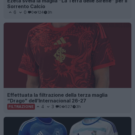
Ezeta svela la maglia “La Terra delle Sirene” per il
Sorrento Calcio
6
0
0
124
3h
Effettuata la filtrazione della terza maglia
“Drago” dell’Internacional 26-27
4
3
0
527
3h
FILTRAZIONE