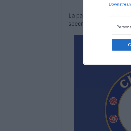
Downstream 
La partnership tra il Che
specificamente per la F
Persona