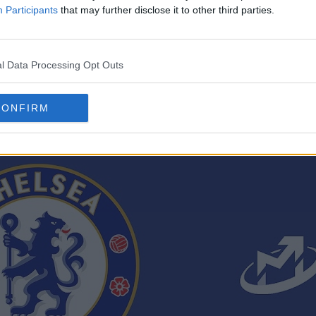
Participants
that may further disclose it to other third parties.
lsea e TMGM è iniziata nel 2023, ma l'ultimo accordo
A Cup.
l Data Processing Opt Outs
CONFIRM