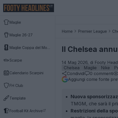
IT
Maglie
Home
Premier League
Ch
Maglie 26-27
Il Chelsea annu
Maglie Coppa del Mondo 2026
Scarpe
14 Mag 2026, di Footy Headl
Chelsea
Maglie
Nike
P
Calendario Scarpini
Condividi
0
commenti
Aggiungi come fonte pref
FH Club
Nuova sponsorizzaz
Template
TMGM, che sarà il pri
Restrizioni della sp
Football Kit Archive
maglia, la sponsorizz