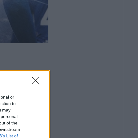
sonal or
ection to
ou may
 personal
out of the
 downstream
B’s List of