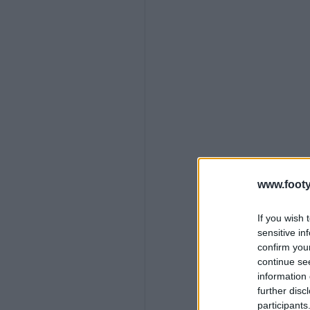
www.footy
If you wish 
sensitive in
confirm you
continue se
information 
further disc
participants