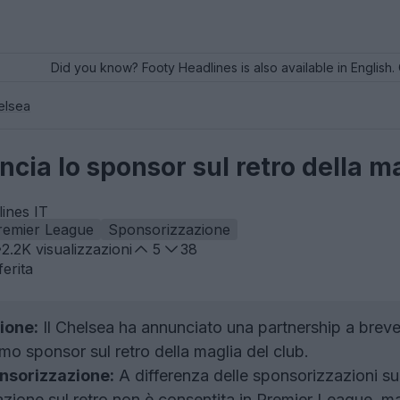
Did you know? Footy Headlines is also available in English. 
elsea
ncia lo sponsor sul retro della m
ines IT
remier League
Sponsorizzazione
2.2K
visualizzazioni
5
38
erita
ione:
Il Chelsea ha annunciato una partnership a breve 
mo sponsor sul retro della maglia del club.
onsorizzazione:
A differenza delle sponsorizzazioni sul
azione sul retro non è consentita in Premier League, ma