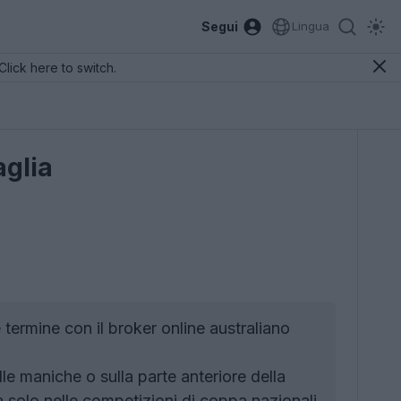
Segui
Lingua
Click here to switch.
aglia
termine con il broker online australiano
le maniche o sulla parte anteriore della
 solo nelle competizioni di coppa nazionali.