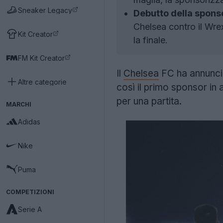
Sneaker Legacy
Debutto della spons
Chelsea contro il Wrex
Kit Creator
la finale.
FM Kit Creator
Il
Chelsea
FC ha annuncia
Altre categorie
così il primo sponsor in 
per una partita.
MARCHI
Adidas
Nike
Puma
COMPETIZIONI
Serie A