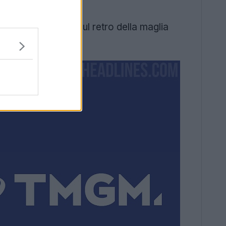
 porta il marchio sul retro della maglia