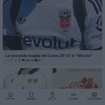
La seconda maglia del Como 26-27 è “filtrata”
7
2
0
1.5K
3h
Home
Maglie
26-27
Scarpe
Calendario