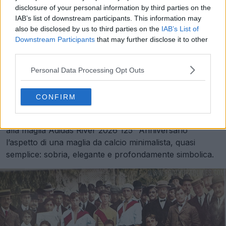
disclosure of your personal information by third parties on the
IAB’s list of downstream participants. This information may
also be disclosed by us to third parties on the
IAB’s List of
Downstream Participants
that may further disclose it to other
third parties.
Personal Data Processing Opt Outs
Sia il logo Trefoil che lo stemma del River Plate sono
CONFIRM
realizzati nello stesso colore della maglia, creando un
effetto tonale e discreto. Da lontano, questo conferisce
alla maglia Adidas River 2026 125° Anniversario
l’aspetto di una maglia da calcio minimalista, quasi
semplice: sobria, elegante e profondamente simbolica.