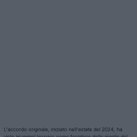
L'accordo originale, iniziato nell'estate del 2024, ha
visto Hummel tornare come fornitore delle maglie del