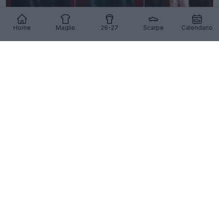
Home
Maglie
26-27
Scarpe
Calendario
Presentata la seconda maglia 26-27 del
Nottingham Forest
41
8
0
10.1K
1g