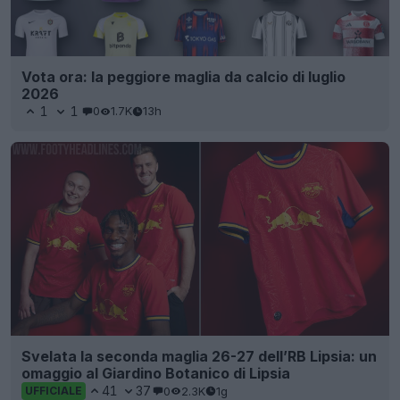
Vota ora: la peggiore maglia da calcio di luglio
2026
1
1
0
1.7K
13h
Svelata la seconda maglia 26-27 dell’RB Lipsia: un
omaggio al Giardino Botanico di Lipsia
41
37
0
2.3K
1g
UFFICIALE