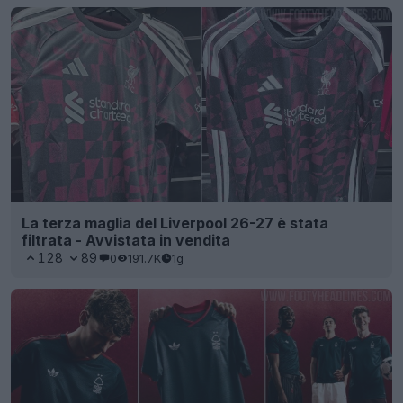
La terza maglia del Liverpool 26-27 è stata
filtrata - Avvistata in vendita
128
89
0
191.7K
1g