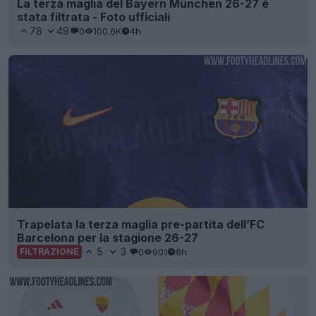
La terza maglia del Bayern München 26-27 è
stata filtrata - Foto ufficiali
78
49
0
100.6K
4h
Trapelata la terza maglia pre-partita dell’FC
Barcelona per la stagione 26-27
5
3
0
901
8h
FILTRAZIONE