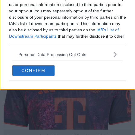
us or personal information disclosed to third parties prior to
your opt-out. You may separately opt-out of the further
disclosure of your personal information by third parties on the
IAB’s list of downstream participants. This information may
also be disclosed by us to third parties on the
IAB’s List of
Downstream Participants
that may further disclose it to other
Scoperto: cosa mostra in realtà il motivo della
third parties.
terza maglia del Bayern Monaco 26-27
3
3
0
1K
1h
Personal Data Processing Opt Outs
CONFIRM