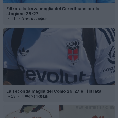
Filtrata la terza maglia del Corinthians per la
stagione 26-27
11
3
0
775
9h
La seconda maglia del Como 26-27 è “filtrata”
13
4
0
3.1K
12h