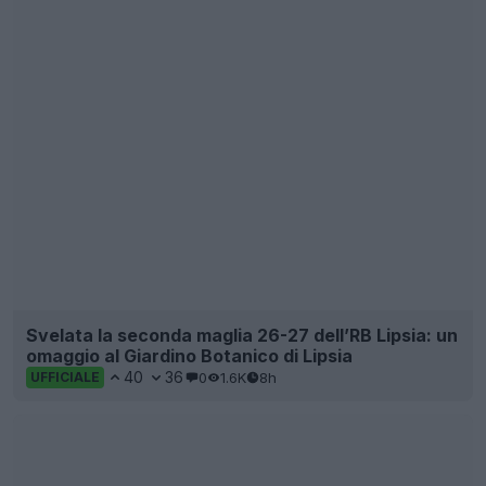
Svelata la seconda maglia 26-27 dell’RB Lipsia: un
omaggio al Giardino Botanico di Lipsia
40
36
0
1.6K
8h
UFFICIALE