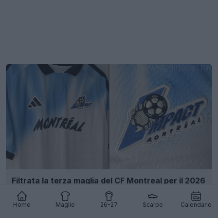
Filtrata la terza maglia del CF Montreal per il 2026
- Ritorno del logo del Montreal Impact
29
8
0
3.3K
1g
Home
Maglie
26-27
Scarpe
Calendario