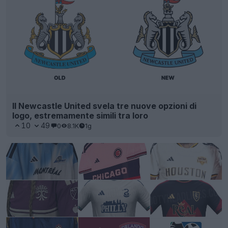
Il Newcastle United svela tre nuove opzioni di
logo, estremamente simili tra loro
10
49
0
8.1K
1g