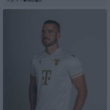
30
7
0
8K
8h