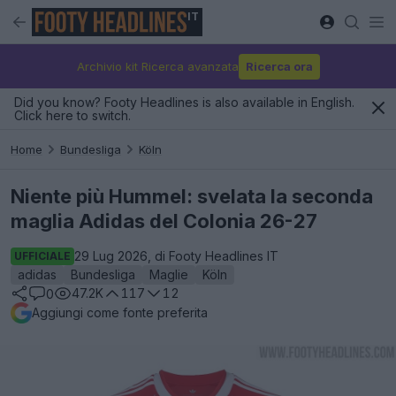
IT
Archivio kit Ricerca avanzata
Ricerca ora
Did you know? Footy Headlines is also available in English.
Click here to switch.
Home
Bundesliga
Köln
Niente più Hummel: svelata la seconda
maglia Adidas del Colonia 26-27
29 Lug 2026, di Footy Headlines IT
UFFICIALE
adidas
Bundesliga
Maglie
Köln
47.2K
117
12
0
Aggiungi come fonte preferita