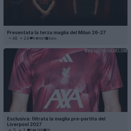
Presentata la terza maglia del Milan 26-27
48
24
0
961
54m
Esclusiva: filtrata la maglia pre-partita del
Liverpool 2027
5
1
0
389
1h