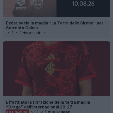
Ezeta svela la maglia “La Terra delle Sirene” per il
Sorrento Calcio
7
1
0
227
10h
Effettuata la filtrazione della terza maglia
“Drago” dell’Internacional 26-27
12
5
0
829
10h
FILTRAZIONE