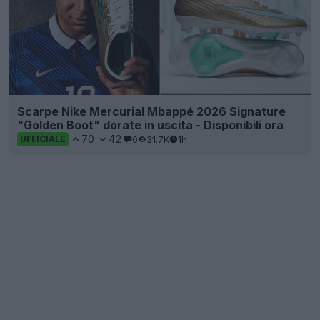
Scarpe Nike Mercurial Mbappé 2026 Signature
"Golden Boot" dorate in uscita - Disponibili ora
70
42
0
31.7K
1h
UFFICIALE