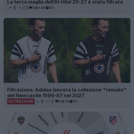
La terza maglia dell’Al-Hilal 26-27 è stata filtrata
8
15
0
1.4K
4h
Filtrazione: Adidas lancerà la collezione "remake"
del Newcastle 1996-97 nel 2027
8
3
0
3K
5h
FILTRAZIONE