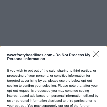
www.footyheadlines.com -
Do Not Process My
La nuova
Personal Information
maglia lifestyle Adidas Juventus 26-27
presenta una base bianca pulita. L'iconico motivo
geometrico del 1994 sulle spalle è realizzato in nero
If you wish to opt-out of the sale, sharing to third parties, or
processing of your personal or sensitive information for
con un leggero effetto sfumato maculato.
targeted advertising by us, please use the below opt-out
section to confirm your selection. Please note that after your
opt-out request is processed you may continue seeing
interest-based ads based on personal information utilized by
us or personal information disclosed to third parties prior to
your opt-out. You may separately opt-out of the further