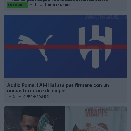
1
1
0
542
1h
UFFICIALE
Addio Puma: l’Al-Hilal sta per firmare con un
nuovo fornitore di maglie
3
4
0
908
1h