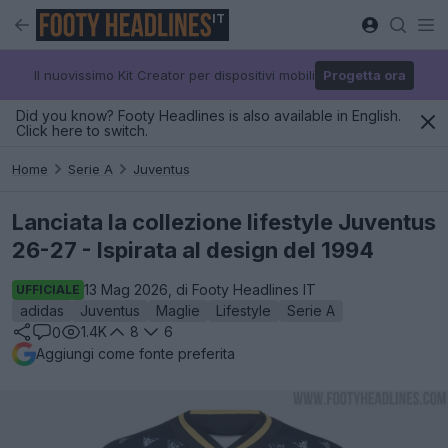
IT
Il nuovissimo Kit Creator per dispositivi mobili
Progetta ora
Did you know? Footy Headlines is also available in English.
Click here to switch.
Home
Serie A
Juventus
Lanciata la collezione lifestyle Juventus
26-27 - Ispirata al design del 1994
13 Mag 2026, di Footy Headlines IT
UFFICIALE
adidas
Juventus
Maglie
Lifestyle
Serie A
1.4K
8
6
0
Aggiungi come fonte preferita