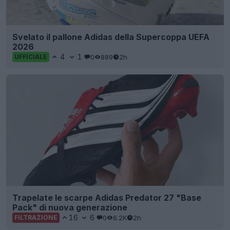
Svelato il pallone Adidas della Supercoppa UEFA
2026
4
1
0
889
2h
UFFICIALE
Trapelate le scarpe Adidas Predator 27 "Base
Pack" di nuova generazione
16
6
0
6.2K
2h
FILTRAZIONE