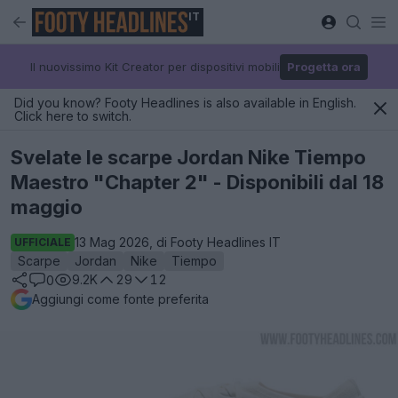
IT
Il nuovissimo Kit Creator per dispositivi mobili
Progetta ora
Did you know? Footy Headlines is also available in English.
Click here to switch.
Svelate le scarpe Jordan Nike Tiempo
Maestro "Chapter 2" - Disponibili dal 18
maggio
13 Mag 2026, di Footy Headlines IT
UFFICIALE
Scarpe
Jordan
Nike
Tiempo
9.2K
29
12
0
Aggiungi come fonte preferita