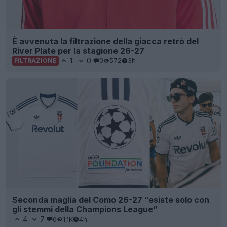
È avvenuta la filtrazione della giacca retrò del
River Plate per la stagione 26-27
1
0
0
572
3h
FILTRAZIONE
Seconda maglia del Como 26-27 “esiste solo con
gli stemmi della Champions League”
4
7
0
1.1K
4h