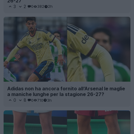
26-27
3
2
0
382
2h
Adidas non ha ancora fornito all’Arsenal le maglie
a maniche lunghe per la stagione 26-27?
0
8
0
710
3h