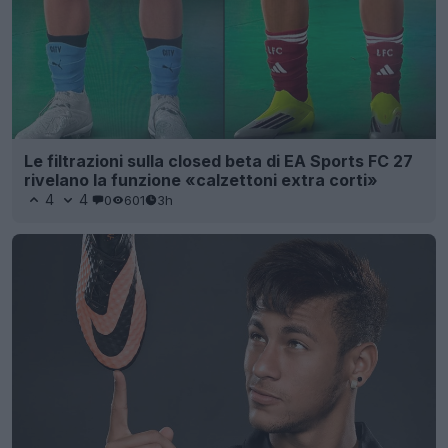
Le filtrazioni sulla closed beta di EA Sports FC 27
rivelano la funzione «calzettoni extra corti»
4
4
0
601
3h