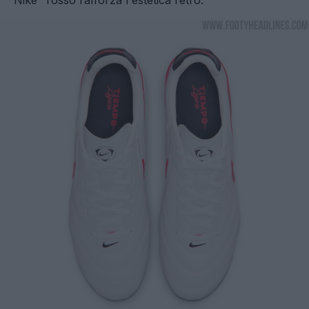
"Nike" rosso rafforza l'estetica retrò.