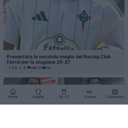
Presentata la seconda maglia del Racing Club
Ferrol per la stagione 26-27
13
2
0
331
11h
Home
Maglie
26-27
Scarpe
Calendario