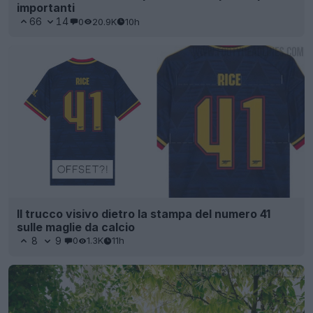
importanti
66
14
0
20.9K
10h
Il trucco visivo dietro la stampa del numero 41
sulle maglie da calcio
8
9
0
1.3K
11h