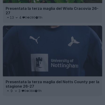
Presentata la terza maglia del Wisła Cracovia 26-
27
13
4
0
280
11h
Presentata la terza maglia del Notts County per la
stagione 26-27
9
3
0
384
11h