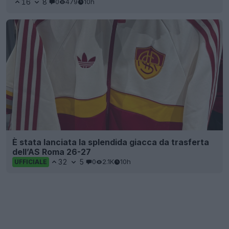
16
8
0
479
10h
È stata lanciata la splendida giacca da trasferta
dell’AS Roma 26-27
32
5
0
2.1K
10h
UFFICIALE