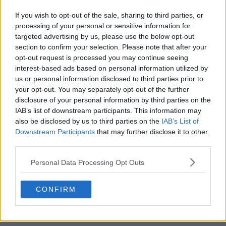
If you wish to opt-out of the sale, sharing to third parties, or
processing of your personal or sensitive information for
È avvenuta la filtrazione della maglia lifestyle del
targeted advertising by us, please use the below opt-out
Real Madrid per il 125° anniversario del 2027
section to confirm your selection. Please note that after your
2
0
0
303
15m
FILTRAZIONE
opt-out request is processed you may continue seeing
interest-based ads based on personal information utilized by
us or personal information disclosed to third parties prior to
your opt-out. You may separately opt-out of the further
disclosure of your personal information by third parties on the
IAB’s list of downstream participants. This information may
also be disclosed by us to third parties on the
IAB’s List of
Downstream Participants
that may further disclose it to other
third parties.
Personal Data Processing Opt Outs
CONFIRM