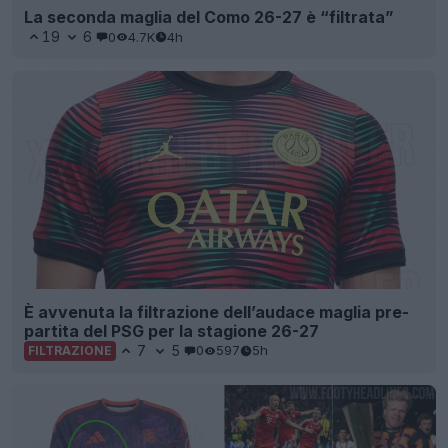
La seconda maglia del Como 26-27 è “filtrata”
19
6
0
4.7K
4h
È avvenuta la filtrazione dell’audace maglia pre-
partita del PSG per la stagione 26-27
7
5
0
597
5h
FILTRAZIONE