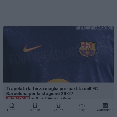
Trapelata la terza maglia pre-partita dell’FC
Barcelona per la stagione 26-27
6
3
0
1.3K
14h
FILTRAZIONE
Home
Maglie
26-27
Scarpe
Calendario