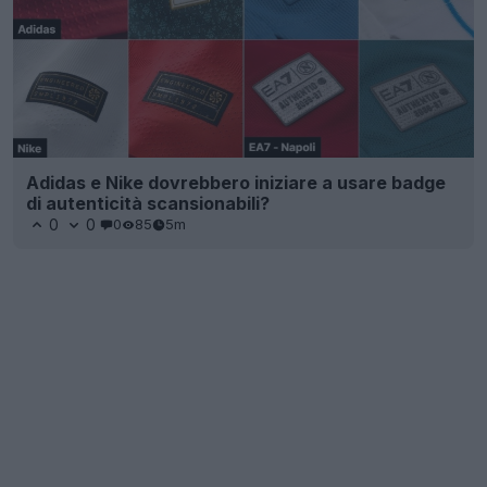
Adidas e Nike dovrebbero iniziare a usare badge
di autenticità scansionabili?
0
0
0
85
5m