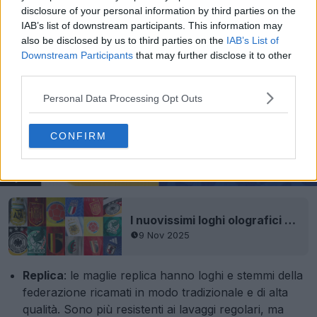
disclosure of your personal information by third parties on the
IAB’s list of downstream participants. This information may
also be disclosed by us to third parties on the
IAB’s List of
Downstream Participants
that may further disclose it to other
third parties.
Personal Data Processing Opt Outs
CONFIRM
I nuovissimi loghi olografici Adidas 2026 presentano una stampa UV nascosta
9 Nov 2025
Replica
: le maglie replica hanno loghi e stemmi della
federazione ricamati in modo tradizionale e di alta
qualità. Sono più resistenti ai lavaggi regolari, ma