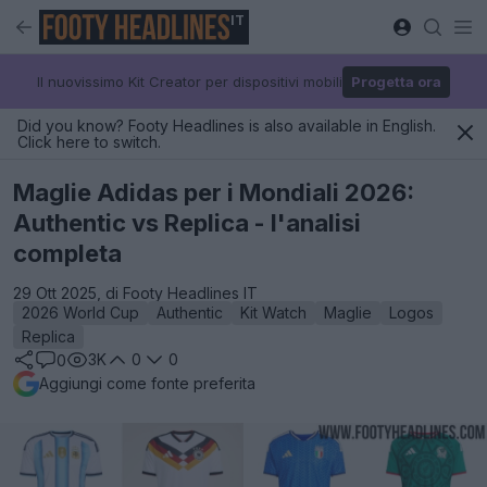
IT
Il nuovissimo Kit Creator per dispositivi mobili
Progetta ora
Did you know? Footy Headlines is also available in English.
Click here to switch.
Maglie Adidas per i Mondiali 2026:
Authentic vs Replica - l'analisi
completa
29 Ott 2025, di Footy Headlines IT
2026 World Cup
Authentic
Kit Watch
Maglie
Logos
Replica
3K
0
0
0
Aggiungi come fonte preferita