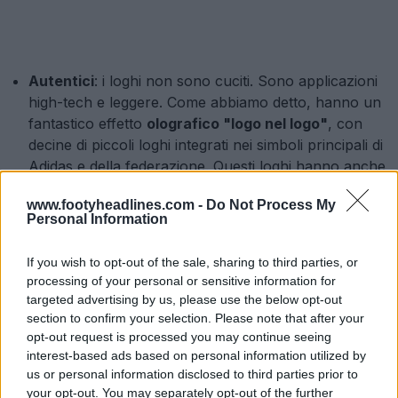
Autentici
: i loghi non sono cuciti. Sono applicazioni
high-tech e leggere. Come abbiamo detto, hanno un
fantastico effetto
olografico "logo nel logo"
, con
decine di piccoli loghi integrati nei simboli principali di
Adidas e della federazione. Questi loghi hanno anche
una stampa UV nascosta per combattere la
www.footyheadlines.com -
Do Not Process My
contraffazione.
Personal Information
If you wish to opt-out of the sale, sharing to third parties, or
processing of your personal or sensitive information for
targeted advertising by us, please use the below opt-out
section to confirm your selection. Please note that after your
opt-out request is processed you may continue seeing
interest-based ads based on personal information utilized by
us or personal information disclosed to third parties prior to
your opt-out. You may separately opt-out of the further