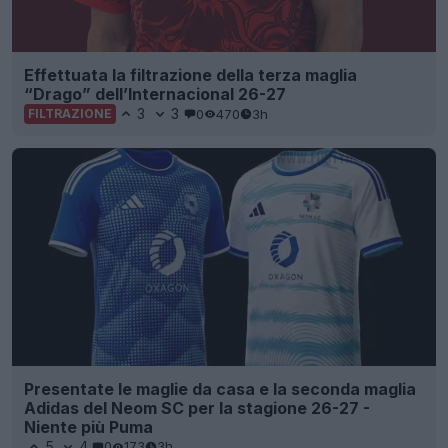
Effettuata la filtrazione della terza maglia
“Drago” dell’Internacional 26-27
3
3
0
470
3h
FILTRAZIONE
Presentate le maglie da casa e la seconda maglia
Adidas del Neom SC per la stagione 26-27 -
Niente più Puma
5
4
0
173
3h