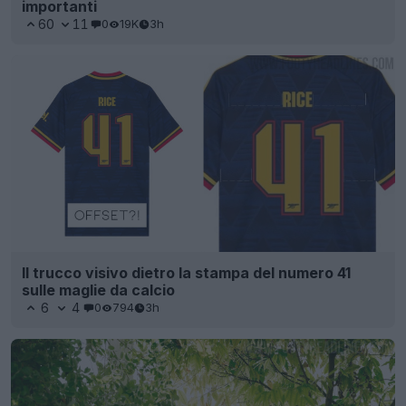
importanti
60
11
0
19K
3h
Il trucco visivo dietro la stampa del numero 41
sulle maglie da calcio
6
4
0
794
3h