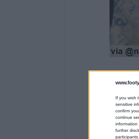
www.footy
If you wish 
sensitive in
confirm you
continue se
information 
further disc
participants