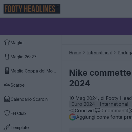
IT
Maglie
Home
International
Portug
Maglie 26-27
Nike commette u
Maglie Coppa del Mondo 2026
2024
Scarpe
10 Mag 2024, di Footy Headl
Calendario Scarpini
Euro 2024
International
Condividi
0
commenti
FH Club
Aggiungi come fonte pref
Template