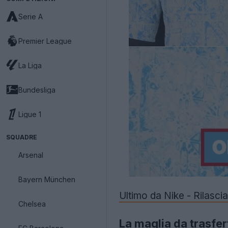
Serie A
Premier League
La Liga
Bundesliga
Ligue 1
SQUADRE
Arsenal
Bayern München
Ultimo da Nike - Rilasci
Chelsea
La maglia da trasfer