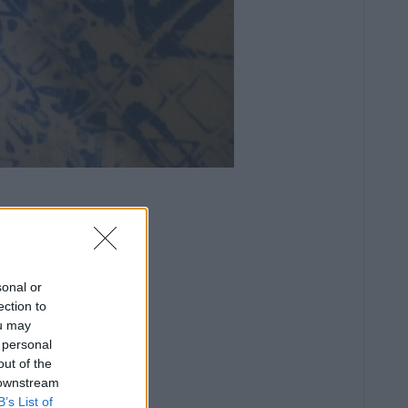
sonal or
ection to
ou may
 personal
out of the
 downstream
B’s List of