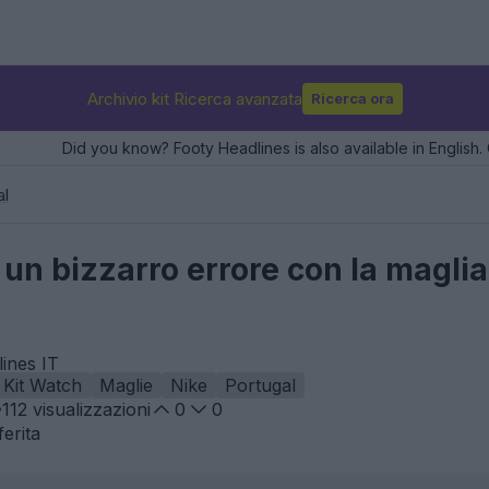
Archivio kit Ricerca avanzata
Ricerca ora
Did you know? Footy Headlines is also available in English. 
al
n bizzarro errore con la maglia
ines IT
Kit Watch
Maglie
Nike
Portugal
112
visualizzazioni
0
0
erita