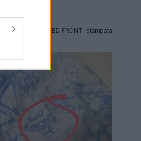
4 ha la scritta "...XED FRONT" stampata