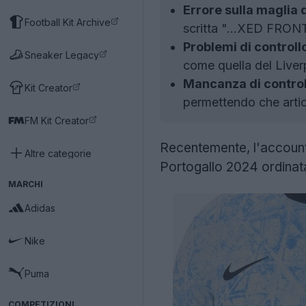
Errore sulla maglia 
Football Kit Archive
scritta "...XED FRONT
Problemi di controllo
Sneaker Legacy
come quella del Live
Mancanza di controll
Kit Creator
permettendo che artic
FM Kit Creator
Recentemente, l'account 
Altre categorie
Portogallo 2024 ordina
MARCHI
Adidas
Nike
Puma
COMPETIZIONI