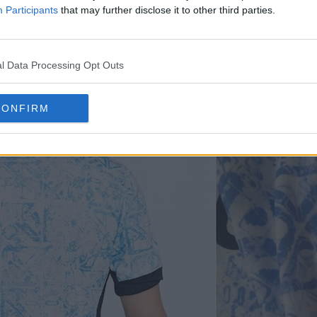
Participants
that may further disclose it to other third parties.
l Data Processing Opt Outs
eedle_hill, la maglia da trasferta Nike
Portugal
202
a parte che si collega alla spalla).
CONFIRM