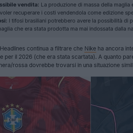
ssibile vendita:
La produzione di massa della maglia e
voler recuperare i costi vendendola come edizione spe
si:
I tifosi brasiliani potrebbero avere la possibilità d
maglia che era stata prodotta ma mai indossata dalla n
eadlines continua a filtrare che
Nike
ha ancora inte
le per il 2026 (che era stata scartata). A quanto pare,
nera/rossa dovrebbe trovarsi in una situazione simil