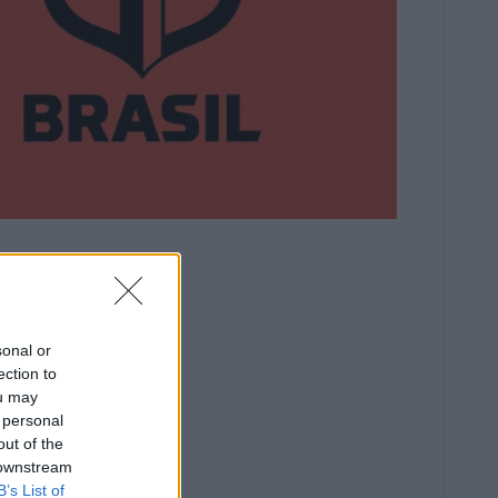
sonal or
ection to
ou may
 personal
out of the
 downstream
B’s List of