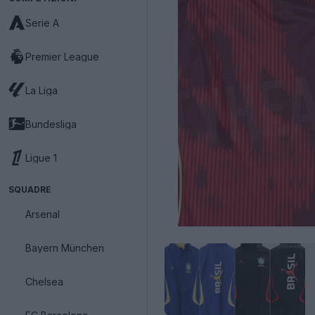
Serie A
Premier League
La Liga
Bundesliga
Ligue 1
SQUADRE
Arsenal
Bayern München
Chelsea