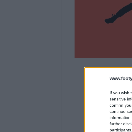
www.footy
If you wish 
sensitive in
confirm you
continue se
information 
further disc
participants