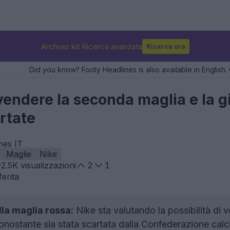
Archivio kit Ricerca avanzata
Ricerca ora
Did you know? Footy Headlines is also available in English. 
endere la seconda maglia e la g
rtate
nes IT
Maglie
Nike
2.5K
visualizzazioni
2
1
erita
lla maglia rossa:
Nike sta valutando la possibilità di 
onostante sia stata scartata dalla Confederazione calci