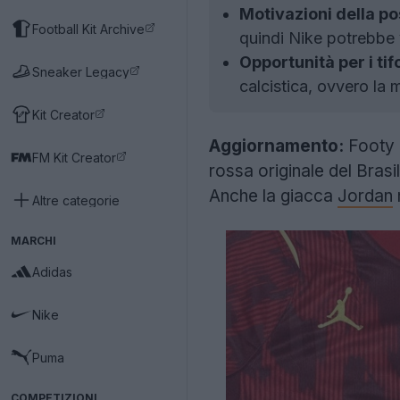
Motivazioni della po
Football Kit Archive
quindi Nike potrebbe 
Opportunità per i tifo
Sneaker Legacy
calcistica, ovvero la 
Kit Creator
Aggiornamento:
Footy H
FM Kit Creator
rossa originale del Brasi
Anche la giacca
Jordan
Altre categorie
MARCHI
Adidas
Nike
Puma
COMPETIZIONI