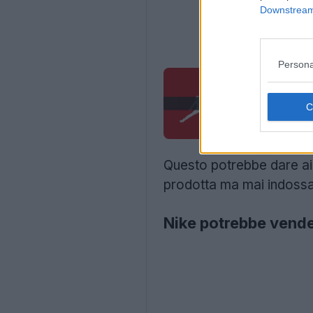
Downstream 
Persona
Questo potrebbe dare ai t
prodotta ma mai indossa
Nike potrebbe vende