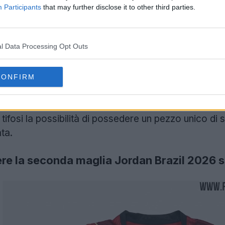
Participants
that may further disclose it to other third parties.
l Data Processing Opt Outs
Il Brasile ha bloccato la maglia rossa Jordan -
CONFIRM
22 Ago 2025
ifosi la possibilità di possedere un pezzo unico di st
ta.
re la seconda maglia Jordan Brazil 2026 s