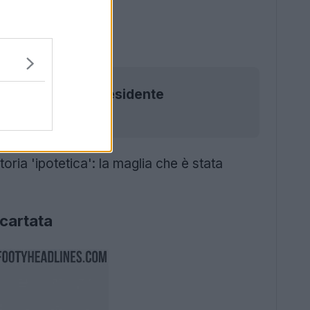
 Confermato dal presidente
oria 'ipotetica': la maglia che è stata
cartata