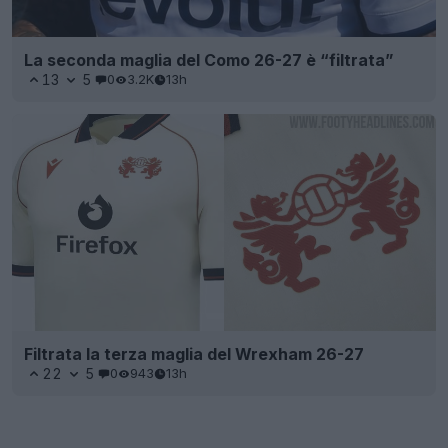
La seconda maglia del Como 26-27 è “filtrata”
13
5
0
3.2K
13h
Filtrata la terza maglia del Wrexham 26-27
22
5
0
943
13h