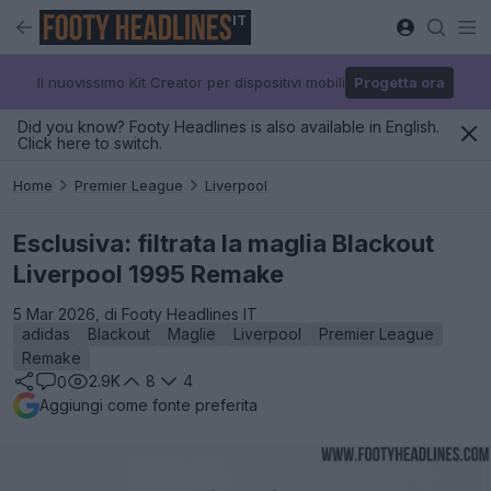
IT
Il nuovissimo Kit Creator per dispositivi mobili
Progetta ora
Did you know? Footy Headlines is also available in English.
Click here to switch.
Home
Premier League
Liverpool
Esclusiva: filtrata la maglia Blackout
Liverpool 1995 Remake
5 Mar 2026, di Footy Headlines IT
adidas
Blackout
Maglie
Liverpool
Premier League
Remake
2.9K
8
4
0
Aggiungi come fonte preferita