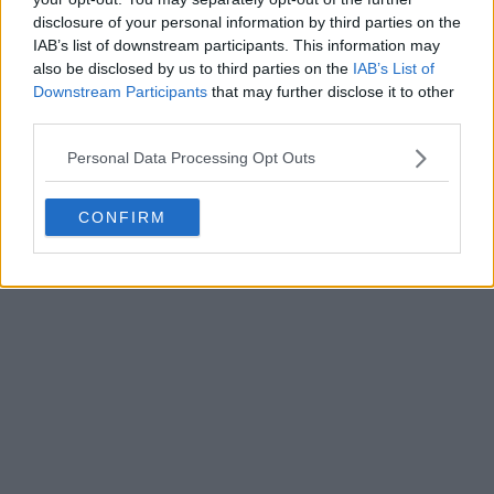
disclosure of your personal information by third parties on the
IAB’s list of downstream participants. This information may
also be disclosed by us to third parties on the
IAB’s List of
Downstream Participants
that may further disclose it to other
third parties.
Svelate le maglie degli Houston Rockets 26-27 +
Personal Data Processing Opt Outs
Nuovo logo
Basketball Jersey Archive
1g
UFFICALE
CONFIRM