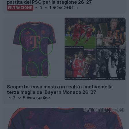
partita del PSG per la stagione 26-27
0
1
0
124
11m
FILTRAZIONE
Scoperto: cosa mostra in realtà il motivo della
terza maglia del Bayern Monaco 26-27
3
5
0
1.4K
2h