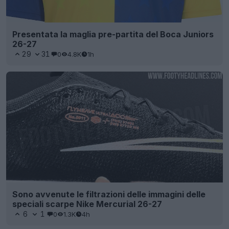
Presentata la maglia pre-partita del Boca Juniors
26-27
29
31
0
4.8K
1h
Sono avvenute le filtrazioni delle immagini delle
speciali scarpe Nike Mercurial 26-27
6
1
0
1.3K
4h