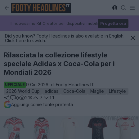
IT
Il nuovissimo Kit Creator per dispositivi mobili
Progetta ora
Did you know? Footy Headlines is also available in English.
Click here to switch.
Rilasciata la collezione lifestyle
speciale Adidas x Coca-Cola per i
Mondiali 2026
9 Giu 2026, di Footy Headlines IT
UFFICIALE
2026 World Cup
adidas
Coca-Cola
Maglie
Lifestyle
2.1K
7
11
0
Aggiungi come fonte preferita