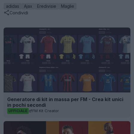
adidas
Ajax
Eredivisie
Maglie
Condividi
Generatore di kit in massa per FM - Crea kit unici
in pochi secondi
FM Kit Creator
UFFICIALE