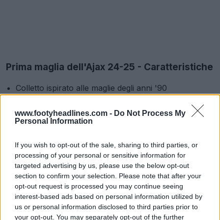
Prima maglia dell'Ajax 24-25 - Caratteristiche
Colletto ispirato alle maglie degli anni '90
Classica striscia rossa dell'Ajax al centro
Lato bianco per un look classico dell'Ajax
www.footyheadlines.com -
Do Not Process My
Personal Information
3 strisce tonali sulle spalle
Stemma del club intessuto
If you wish to opt-out of the sale, sharing to third parties, or
Tecnologia Aeroready per allontanare l'umidità dalla
processing of your personal or sensitive information for
pelle
targeted advertising by us, please use the below opt-out
Pannelli in mesh sotto le ascelle, sui lati e sulla parte
section to confirm your selection. Please note that after your
bassa della schiena
opt-out request is processed you may continue seeing
interest-based ads based on personal information utilized by
Disponibile dal 5 luglio, la maglia Adidas Ajax
us or personal information disclosed to third parties prior to
Amsterdam 2024-2025 costa 100 euro.
your opt-out. You may separately opt-out of the further