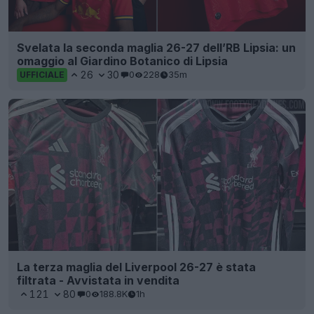
Svelata la seconda maglia 26-27 dell’RB Lipsia: un
omaggio al Giardino Botanico di Lipsia
26
30
0
228
35m
UFFICIALE
La terza maglia del Liverpool 26-27 è stata
filtrata - Avvistata in vendita
121
80
0
188.8K
1h