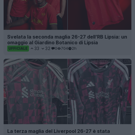
Svelata la seconda maglia 26-27 dell’RB Lipsia: un
omaggio al Giardino Botanico di Lipsia
33
32
0
704
2h
UFFICIALE
La terza maglia del Liverpool 26-27 è stata