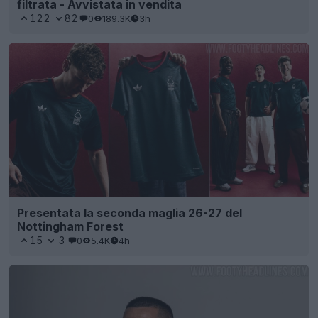
filtrata - Avvistata in vendita
122
82
0
189.3K
3h
Presentata la seconda maglia 26-27 del
Nottingham Forest
15
3
0
5.4K
4h