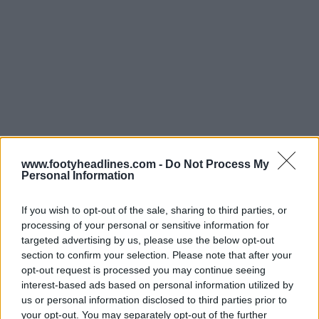
www.footyheadlines.com -
Do Not Process My
Personal Information
If you wish to opt-out of the sale, sharing to third parties, or
Oltre alla versione da partita, è stata presentata
processing of your personal or sensitive information for
targeted advertising by us, please use the below opt-out
un'edizione speciale a maniche lunghe per
section to confirm your selection. Please note that after your
commemorare l'80° anniversario del club. Questa
opt-out request is processed you may continue seeing
versione presenta uno stemma minimalista del
interest-based ads based on personal information utilized by
Monterrey in rilievo al centro del petto, mentre uno
us or personal information disclosed to third parties prior to
stemma retrò è posizionato sul lato sinistro. Il numero
your opt-out. You may separately opt-out of the further