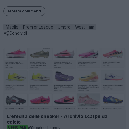
Mostra commenti
Maglie
Premier League
Umbro
West Ham
Condividi
L'eredità delle sneaker - Archivio scarpe da
calcio
Sneaker Legacy
UFFICIALE