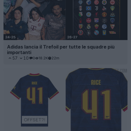
Adidas lancia il Trefoil per tutte le squadre più
importanti
57
10
0
18.2K
22m