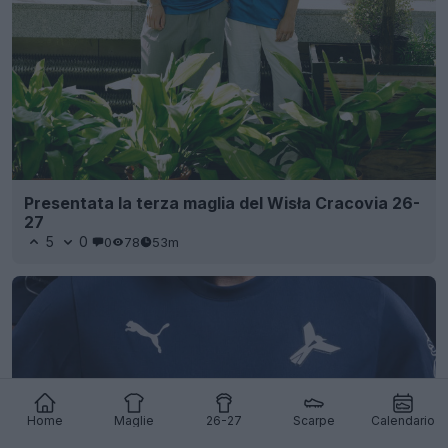
Presentata la terza maglia del Wisła Cracovia 26-
27
5
0
0
78
53m
Home
Maglie
26-27
Scarpe
Calendario