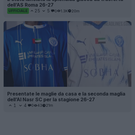
dell’AS Roma 26-27
25
5
0
1.3K
20m
UFFICIALE
Presentate le maglie da casa e la seconda maglia
dell’Al Nasr SC per la stagione 26-27
1
4
0
43
21m