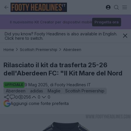
IT
Il nuovissimo Kit Creator per dispositivi mobili
Progetta ora
Did you know? Footy Headlines is also available in English.
Click here to switch.
Home
Scottish Premiership
Aberdeen
Rilasciato il kit da trasferta 25-26
dell'Aberdeen FC: "Il Kit Mare del Nord
9 Mag 2025, di Footy Headlines IT
UFFICIALE
Aberdeen
adidas
Maglie
Scottish Premiership
256
0
0
0
Aggiungi come fonte preferita