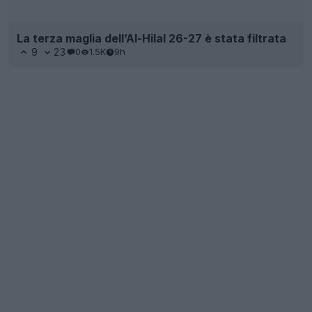
Filtrazione: Adidas lancerà la collezione "remake"
del Newcastle 1996-97 nel 2027
8
5
0
3.6K
10h
FILTRAZIONE