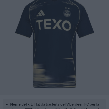
Nome del kit:
Il kit da trasferta dell'Aberdeen FC per la