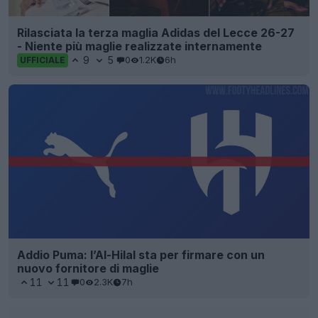
Rilasciata la terza maglia Adidas del Lecce 26-27
- Niente più maglie realizzate internamente
9
5
0
1.2K
6h
UFFICIALE
Addio Puma: l’Al-Hilal sta per firmare con un
nuovo fornitore di maglie
11
11
0
2.3K
7h