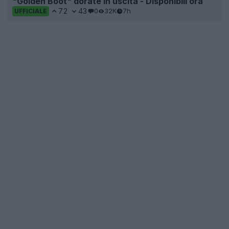
La terza maglia dell’Al-Hilal 26-27 è stata filtrata
9
23
0
1.5K
9h