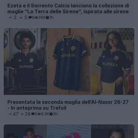
Ezeta e il Sorrento Calcio lanciano la collezione di
maglie “La Terra delle Sirene”, ispirata alle sirene
2
5
0
390
1h
Presentata la seconda maglia dell’Al-Nassr 26-27
- In anteprima su Trefoil
47
28
0
9.3K
3h