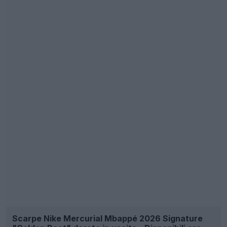
Scarpe Nike Mercurial Mbappé 2026 Signature
"Golden Boot" dorate in uscita - Disponibili ora
72
43
0
32K
7h
UFFICIALE