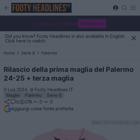
IT
Creatore di kit FM Bulk
Genera ora
Did you know? Footy Headlines is also available in English.
Click here to switch.
Home
Serie B
Palermo
Rilascio della prima maglia del Palermo
24-25 + terza maglia
9 Lug 2024, di Footy Headlines IT
Maglie
Palermo
Serie B
218
0
0
0
Aggiungi come fonte preferita