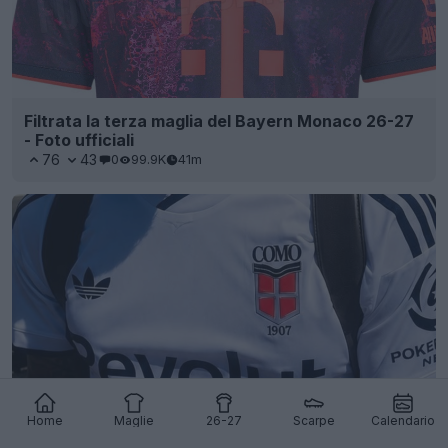
Filtrata la terza maglia del Bayern Monaco 26-27
- Foto ufficiali
76
43
0
99.9K
41m
Home
Maglie
26-27
Scarpe
Calendario
La seconda maglia del Como 26-27 è “filtrata”