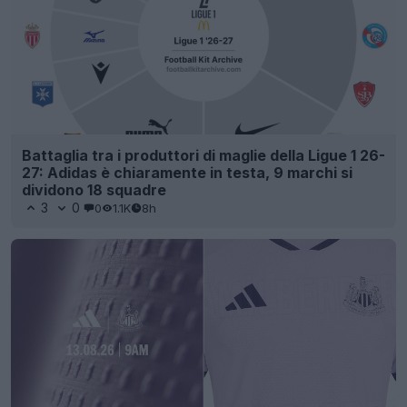
Battaglia tra i produttori di maglie della Ligue 1 26-
27: Adidas è chiaramente in testa, 9 marchi si
dividono 18 squadre
3
0
0
1.1K
8h