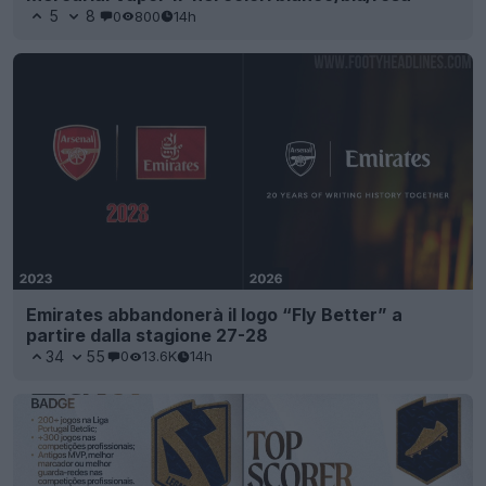
5
8
0
800
14h
Emirates abbandonerà il logo “Fly Better” a
partire dalla stagione 27-28
34
55
0
13.6K
14h