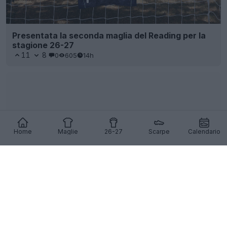
Presentata la seconda maglia del Reading per la
stagione 26-27
11
8
0
605
14h
Home
Maglie
26-27
Scarpe
Calendario