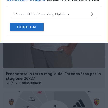
third parties.
Personal Data Processing Opt Outs
CONFIRM
Presentata la terza maglia del Ferencváros per la
stagione 26-27
7
1
0
180
3h