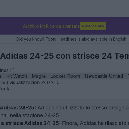
Archivio kit Ricerca avanzata
Ricerca ora
Did you know? Footy Headlines is also available in English. 
e Adidas 24-25 con strisce 24 Te
ines IT
s
Kit Watch
Maglie
Locker Room
Newcastle United
193
visualizzazioni
0
0
erita
 Adidas 24-25:
Adidas ha utilizzato lo stesso design 
onali nella stagione 24-25.
a strisce Adidas 24-25:
Finora, Adidas ha rilasciato 