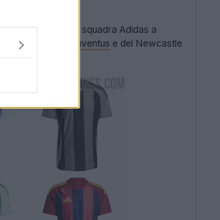
ull'abbigliamento da squadra Adidas a
 home 24-25 della
Juventus
e del Newcastle