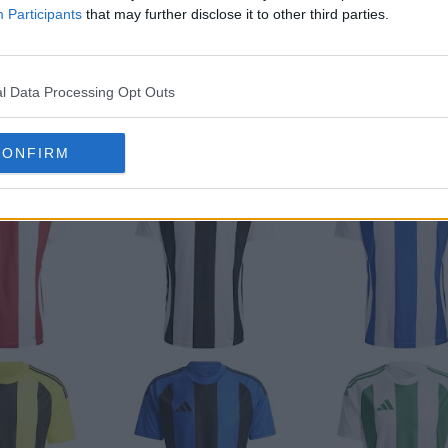
Participants
that may further disclose it to other third parties.
aglie Adidas 24-25 a strisce si basa interamente s
 modelli simili dello spogliatoio, con solo le maglie
l Data Processing Opt Outs
a aggiuntiva in rilievo.
CONFIRM