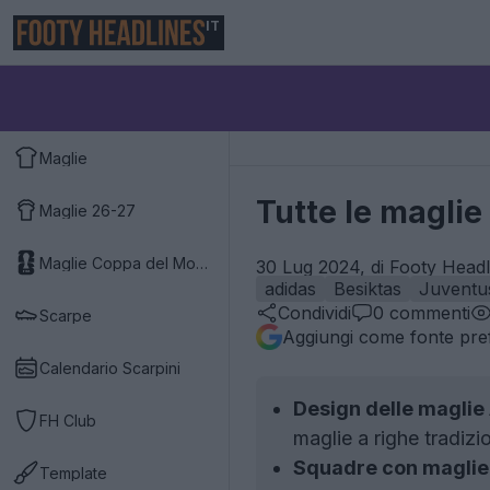
IT
Maglie
Tutte le magli
Maglie 26-27
Maglie Coppa del Mondo 2026
30 Lug 2024, di Footy Headl
adidas
Besiktas
Juventu
Condividi
0
commenti
Scarpe
Aggiungi come fonte pref
Calendario Scarpini
Design delle maglie
FH Club
maglie a righe tradizi
Squadre con maglie 
Template