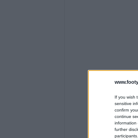
www.footy
If you wish 
sensitive in
confirm you
continue se
information 
further disc
participants