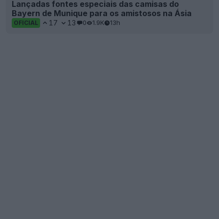
Lançadas fontes especiais das camisas do
Bayern de Munique para os amistosos na Ásia
17
13
0
1.9K
13h
OFICIAL