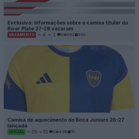
Exclusivo: Informações sobre a camisa titular do
River Plate 27-28 vazaram
4
1
0
602
51m
VAZAMENTO
Camisa de aquecimento do Boca Juniors 26-27
lançada
29
31
0
4.8K
1h
OFICIAL