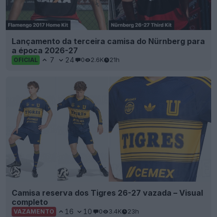
Lançamento da terceira camisa do Nürnberg para
a época 2026-27
7
24
0
2.6K
21h
OFICIAL
Camisa reserva dos Tigres 26-27 vazada – Visual
completo
16
10
0
3.4K
23h
VAZAMENTO