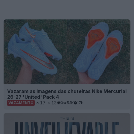
Vazaram as imagens das chuteiras Nike Mercurial
26-27 'United' Pack 4
17
13
0
5.1K
17h
VAZAMENTO