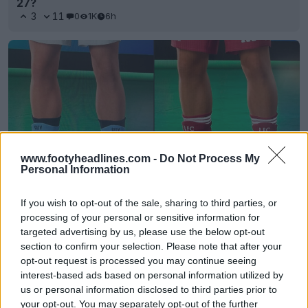
27?
3
11
0
1K
6h
www.footyheadlines.com -
Do Not Process My
Personal Information
If you wish to opt-out of the sale, sharing to third parties, or
Vazamentos da versão beta fechada do EA
Sports FC 27 revelam a funcionalidade de meias
processing of your personal or sensitive information for
extra curtas
targeted advertising by us, please use the below opt-out
4
5
0
810
6h
VAZAMENTO
section to confirm your selection. Please note that after your
opt-out request is processed you may continue seeing
interest-based ads based on personal information utilized by
us or personal information disclosed to third parties prior to
your opt-out. You may separately opt-out of the further