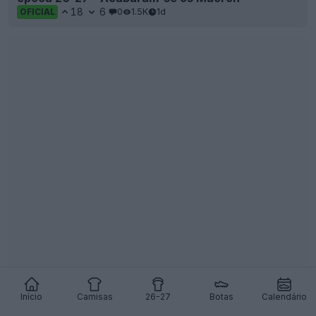
18
6
0
1.5K
1d
OFICIAL
Lançada a extraordinária terceira camisa do
Napoli para a época 26-27
78
24
0
22.4K
1d
OFICIAL
Início
Camisas
26-27
Botas
Calendário