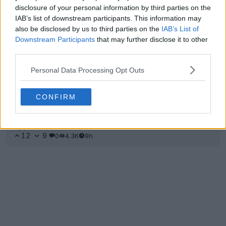
disclosure of your personal information by third parties on the
IAB’s list of downstream participants. This information may
also be disclosed by us to third parties on the
IAB’s List of
Downstream Participants
that may further disclose it to other
third parties.
Personal Data Processing Opt Outs
CONFIRM
A Nike vai trazer de volta as chuteiras
Hypervenom em 2027
12
9
0
4.3K
9h