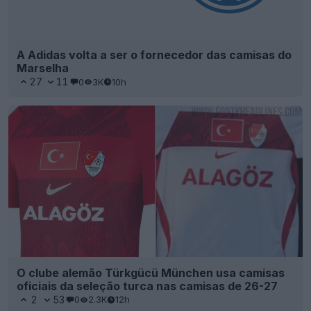
A Adidas volta a ser o fornecedor das camisas do
Marselha
27
11
0
3K
10h
O clube alemão Türkgücü München usa camisas
oficiais da seleção turca nas camisas de 26-27
2
53
0
2.3K
12h