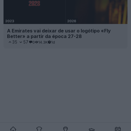
A Emirates vai deixar de usar o logótipo «Fly
Better» a partir da época 27-28
35
57
0
14.3K
1d