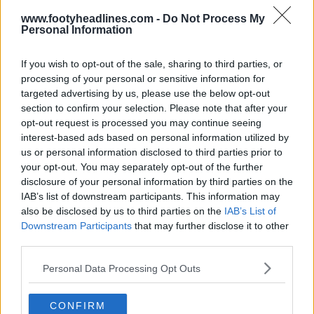
www.footyheadlines.com -
Do Not Process My
Personal Information
Terceira camisa do Liverpool 26-27 vazou –
If you wish to opt-out of the sale, sharing to third parties, or
avistada à venda
processing of your personal or sensitive information for
126
87
0
190.3K
9h
VAZAMENTO
targeted advertising by us, please use the below opt-out
section to confirm your selection. Please note that after your
opt-out request is processed you may continue seeing
interest-based ads based on personal information utilized by
us or personal information disclosed to third parties prior to
your opt-out. You may separately opt-out of the further
disclosure of your personal information by third parties on the
IAB’s list of downstream participants. This information may
also be disclosed by us to third parties on the
IAB’s List of
Downstream Participants
that may further disclose it to other
third parties.
Personal Data Processing Opt Outs
Divulgada a camisa reserva do Nottingham Forest
para a época 26-27
32
8
0
8.4K
9h
CONFIRM