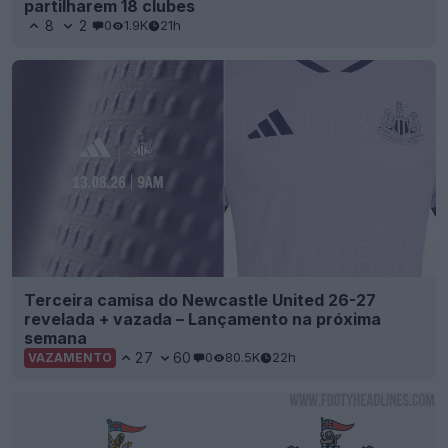
partilharem 18 clubes
8
2
0
1.9K
21h
Terceira camisa do Newcastle United 26-27
revelada + vazada – Lançamento na próxima
semana
27
60
0
80.5K
22h
VAZAMENTO