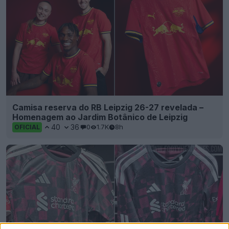
Camisa reserva do RB Leipzig 26-27 revelada –
Homenagem ao Jardim Botânico de Leipzig
40
36
0
1.7K
8h
OFICIAL