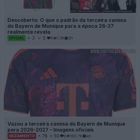
Descoberto: O que o padrão da terceira camisa
do Bayern de Munique para a época 26-27
realmente revela
3
5
0
1.3K
2h
OFICIAL
Vazou a terceira camisa do Bayern de Munique
para 2026-2027 – Imagens oficiais
78
50
0
100.7K
4h
VAZAMENTO