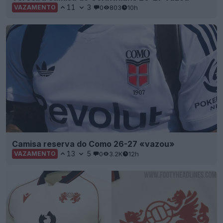
11
3
0
803
10h
VAZAMENTO
Camisa reserva do Como 26-27 «vazou»
13
5
0
3.2K
12h
VAZAMENTO