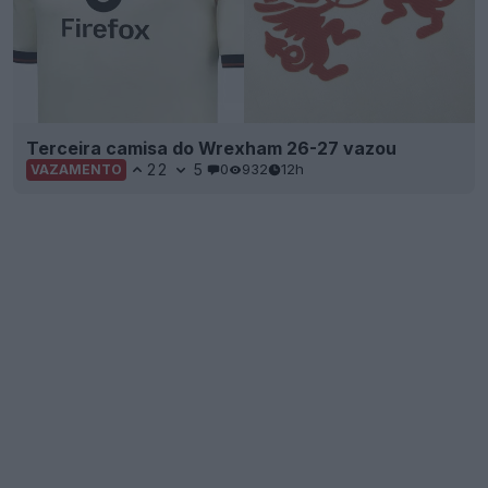
Terceira camisa do Wrexham 26-27 vazou
22
5
0
932
12h
VAZAMENTO