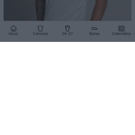
Início
Camisas
26-27
Botas
Calendário
Lançada a terceira camisa do Ferencváros para
2026-2027
25
5
0
819
1d
OFICIAL