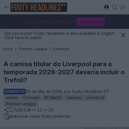
PT
Criador de kits FM em massa
Gerar agora
Did you know? Footy Headlines is also available in English.
Click here to switch.
Início
Premier League
Liverpool
A camisa titular do Liverpool para a
temporada 2026-2027 deveria incluir o
Trefoil?
20 de Mai de 2026, por Footy Headlines PT
CONCEITO
adidas
Concept
Kit Watch
Camisas
Liverpool
Premier League
3.3K
11
29
0
Adicionar como fonte preferida