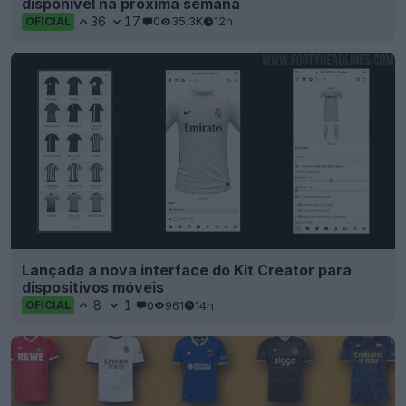
disponível na próxima semana
36
17
0
35.3K
12h
OFICIAL
Lançada a nova interface do Kit Creator para
dispositivos móveis
8
1
0
961
14h
OFICIAL