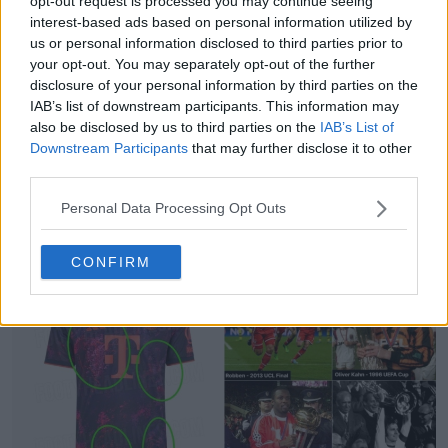
opt-out request is processed you may continue seeing
interest-based ads based on personal information utilized by
us or personal information disclosed to third parties prior to
your opt-out. You may separately opt-out of the further
disclosure of your personal information by third parties on the
IAB’s list of downstream participants. This information may
also be disclosed by us to third parties on the
IAB’s List of
Downstream Participants
that may further disclose it to other
third parties.
Vazou a ousada camisa de aquecimento do PSG
Personal Data Processing Opt Outs
para a época 26-27
0
1
0
94
4m
VAZAMENTO
CONFIRM