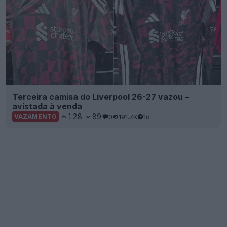
Terceira camisa do Liverpool 26-27 vazou –
avistada à venda
128
89
0
191.7K
1d
VAZAMENTO