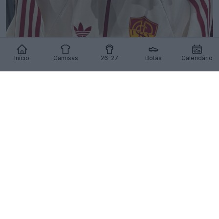
Início
Camisas
26-27
Botas
Calendário
Lançado o fantástico casaco de jogo fora de
casa da AS Roma 26-27
32
5
0
2.3K
12h
OFICIAL