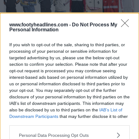
www.footyheadlines.com -
Do Not Process My
Personal Information
If you wish to opt-out of the sale, sharing to third parties, or
processing of your personal or sensitive information for
Lançamento dos casacos «Trefoil Anthem» da
targeted advertising by us, please use the below opt-out
Adidas para os jogos fora de casa da época 26-
section to confirm your selection. Please note that after your
27
opt-out request is processed you may continue seeing
12
5
0
8.3K
7m
OFICIAL
interest-based ads based on personal information utilized by
us or personal information disclosed to third parties prior to
your opt-out. You may separately opt-out of the further
disclosure of your personal information by third parties on the
IAB’s list of downstream participants. This information may
also be disclosed by us to third parties on the
IAB’s List of
Downstream Participants
that may further disclose it to other
third parties.
Personal Data Processing Opt Outs