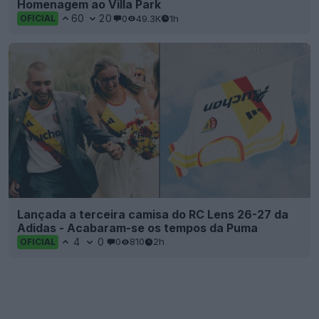
Homenagem ao Villa Park
60
20
0
49.3K
1h
OFICIAL
Lançada a terceira camisa do RC Lens 26-27 da
Adidas - Acabaram-se os tempos da Puma
4
0
0
810
2h
OFICIAL