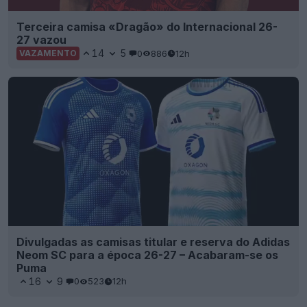
Terceira camisa «Dragão» do Internacional 26-
27 vazou
14
5
0
886
12h
VAZAMENTO
Divulgadas as camisas titular e reserva do Adidas
Neom SC para a época 26-27 – Acabaram-se os
Puma
16
9
0
523
12h