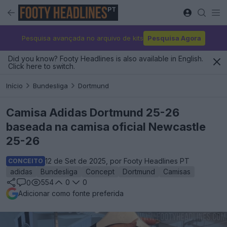
PT
Pesquisa avançada no arquivo de kits
Pesquisa Agora
Did you know? Footy Headlines is also available in English.
Click here to switch.
Início
Bundesliga
Dortmund
Camisa Adidas Dortmund 25-26
baseada na camisa oficial Newcastle
25-26
12 de Set de 2025, por Footy Headlines PT
CONCEITO
adidas
Bundesliga
Concept
Dortmund
Camisas
554
0
0
0
Adicionar como fonte preferida