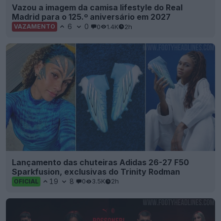
Vazou a imagem da camisa lifestyle do Real
Madrid para o 125.º aniversário em 2027
6
0
0
1.4K
2h
VAZAMENTO
Lançamento das chuteiras Adidas 26-27 F50
Sparkfusion, exclusivas do Trinity Rodman
19
8
0
3.5K
2h
OFICIAL