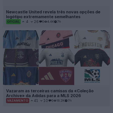
Newcastle United revela três novas opções de
logótipo extremamente semelhantes
4
26
0
4.4K
7h
OFICIAL
Vazaram as terceiras camisas da «Coleção
Archive» da Adidas para a MLS 2026
41
10
0
16.2K
7h
VAZAMENTO