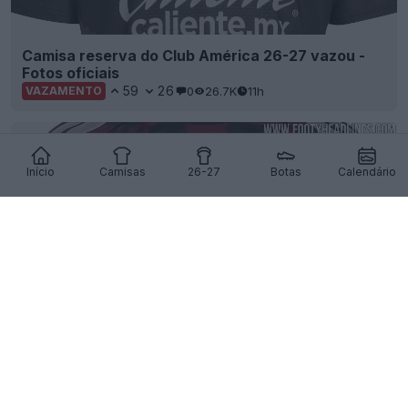
Camisa reserva do Club América 26-27 vazou -
Fotos oficiais
59
26
0
26.7K
11h
VAZAMENTO
Início
Camisas
26-27
Botas
Calendário
Terceira camisa do Liverpool 26-27 vaza –
Imagens oficiais – Chega a 12 de agosto
116
76
0
187.4K
11h
VAZAMENTO