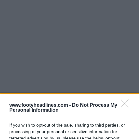
www.footyheadlines.com -
Do Not Process My
Personal Information
Dá uma olhada em todos os uniformes do CA River
If you wish to opt-out of the sale, sharing to third parties, or
Plate no Football Kit Archive
processing of your personal or sensitive information for
targeted advertising by us, please use the below opt-out