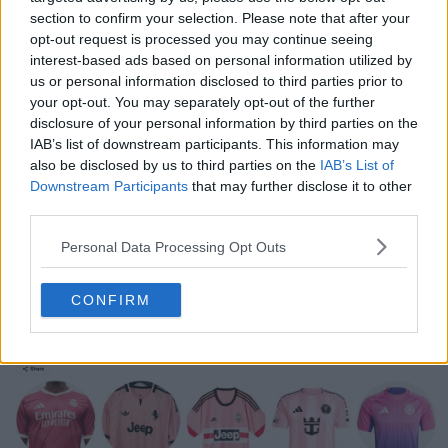
A camisa de aquecimento Adidas River Plate 2025-2026
section to confirm your selection. Please note that after your
tá disponível a partir de 11 de junho de 2025.
opt-out request is processed you may continue seeing
interest-based ads based on personal information utilized by
Feita pela Adidas. És fã da camisa de aquecimento 25-
us or personal information disclosed to third parties prior to
26 do River Plate? Comenta abaixo.
your opt-out. You may separately opt-out of the further
disclosure of your personal information by third parties on the
IAB’s list of downstream participants. This information may
Mostrar Comentários
also be disclosed by us to third parties on the
IAB’s List of
Downstream Participants
that may further disclose it to other
third parties.
adidas
Japan
Camisas
Pre-Match
River Plate
Superliga Argentina
Personal Data Processing Opt Outs
Compartilhar
CONFIRM