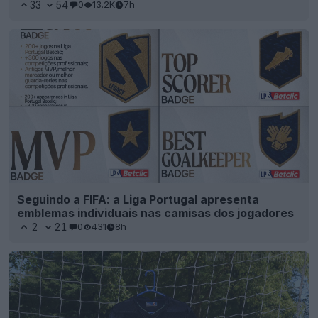
33
54
0
13.2K
7h
Seguindo a FIFA: a Liga Portugal apresenta
emblemas individuais nas camisas dos jogadores
2
21
0
431
8h