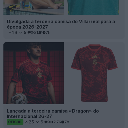
Divulgada a terceira camisa do Villarreal para a
época 2026-2027
19
5
0
1.1K
7h
Lançada a terceira camisa «Dragon» do
Internacional 26-27
25
6
0
2.7K
7h
OFICIAL