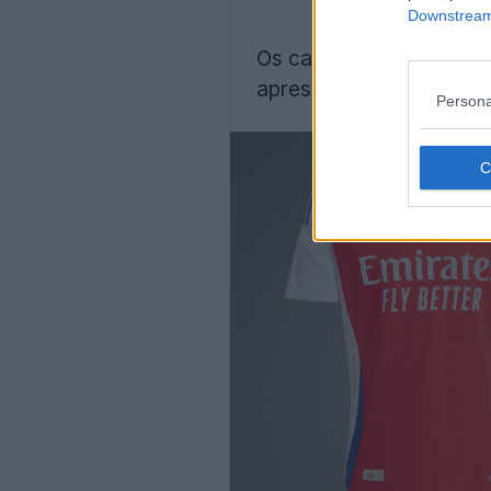
Downstream 
Os camisas do Arsenal 2
apresentar o logótipo
Ad
Persona