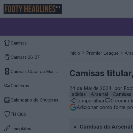
PT
Camisas
Início
Premier League
Ars
Camisas 26-27
Camisas titular
Camisas Copa do Mundo 2026
Chuteiras
24 de Mai de 2024, por Foo
adidas
Arsenal
Camisas
Calendário de Chuteiras
Compartilhar
0
comentá
Adicionar como fonte pr
FH Club
Camisas do Arsenal
Templates