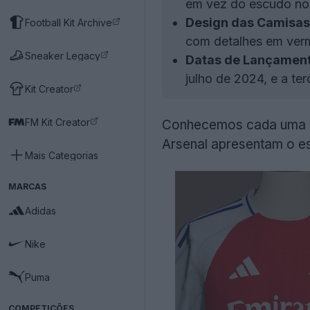
em vez do escudo nor
Design das Camisas
Football Kit Archive
com detalhes em verme
Sneaker Legacy
Datas de Lançament
julho de 2024, e a te
Kit Creator
FM Kit Creator
Conhecemos cada uma 
Arsenal apresentam o e
Mais Categorias
MARCAS
Adidas
Nike
Puma
COMPETIÇÕES