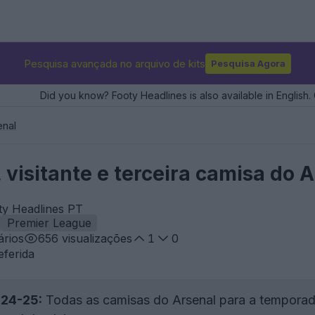
Pesquisa avançada no arquivo de kits
Pesquisa Agora
Did you know? Footy Headlines is also available in English. 
enal
, visitante e terceira camisa do 
ty Headlines PT
Premier League
rios
656
visualizações
1
0
eferida
 24-25:
Todas as camisas do Arsenal para a tempora