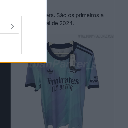
zados para os Gunners. São os primeiros a
 da seleção nacional de 2024.