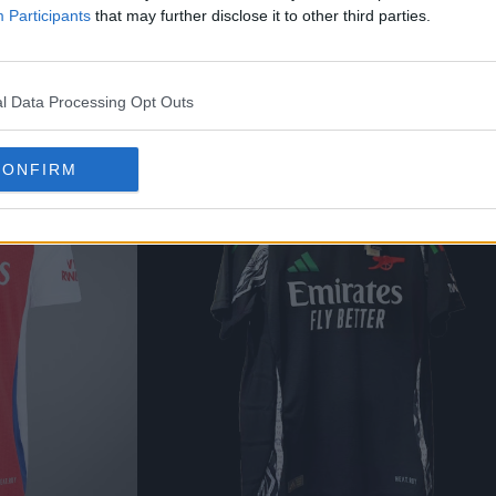
Participants
that may further disclose it to other third parties.
4-25 têm, naturalmente, cores e visuais personali
idas
ampliado, que foi introduzido com as camisas
l Data Processing Opt Outs
CONFIRM