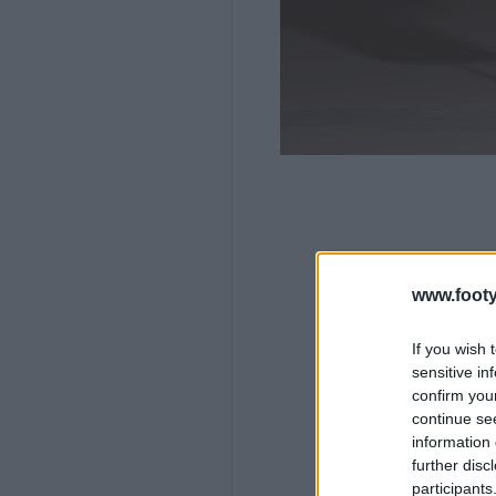
www.footy
If you wish 
sensitive in
confirm you
continue se
information 
further disc
participants