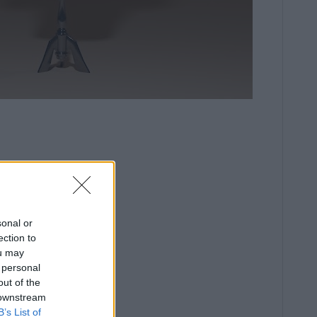
sonal or
ection to
ou may
 personal
out of the
 downstream
B’s List of