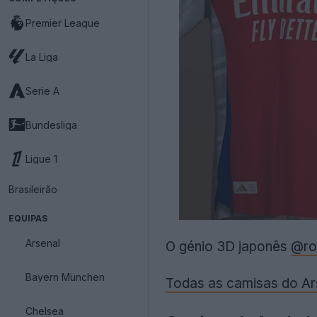
Premier League
La Liga
Serie A
Bundesliga
Ligue 1
Brasileirão
EQUIPAS
Arsenal
O génio 3D japonês
@ro
Bayern München
Todas as camisas do Ars
Chelsea