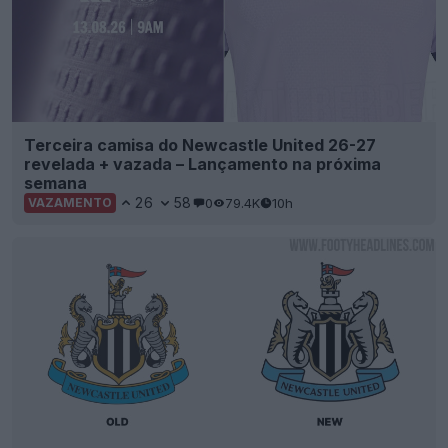
Terceira camisa do Newcastle United 26-27
revelada + vazada – Lançamento na próxima
semana
26
58
0
79.4K
10h
VAZAMENTO