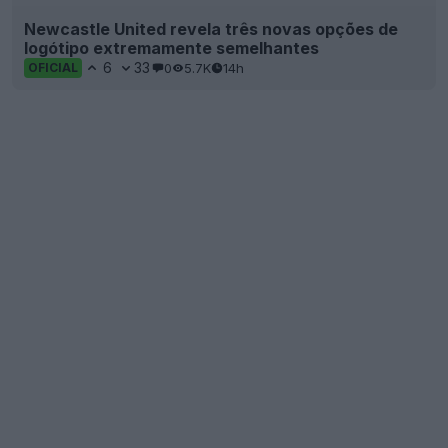
Newcastle United revela três novas opções de
logótipo extremamente semelhantes
6
33
0
5.7K
14h
OFICIAL