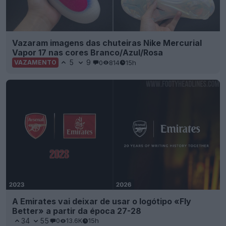
Vazaram imagens das chuteiras Nike Mercurial
Vapor 17 nas cores Branco/Azul/Rosa
5
9
0
814
15h
VAZAMENTO
A Emirates vai deixar de usar o logótipo «Fly
Better» a partir da época 27-28
34
55
0
13.6K
15h