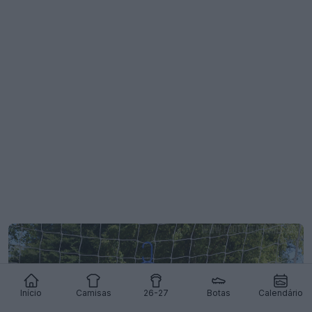
Início
Camisas
26-27
Botas
Calendário