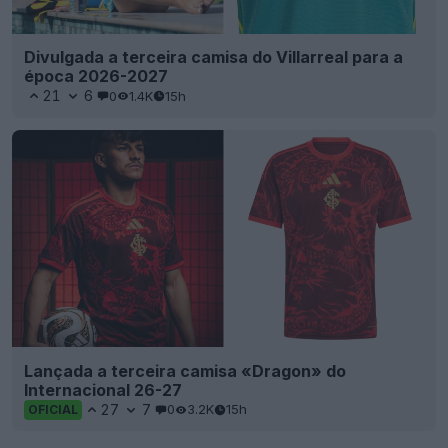
Divulgada a terceira camisa do Villarreal para a
época 2026-2027
21
6
0
1.4K
15h
Lançada a terceira camisa «Dragon» do
Internacional 26-27
27
7
0
3.2K
15h
OFICIAL