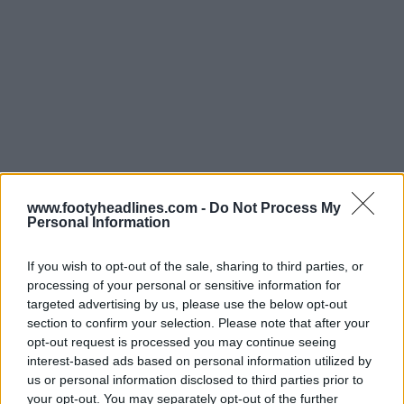
www.footyheadlines.com -
Do Not Process My
Personal Information
If you wish to opt-out of the sale, sharing to third parties, or
Acabou-se o "In-House" - Lançamento da camisa reserva 24-25 do FC St. Pauli
processing of your personal or sensitive information for
10 de Jun de 2024
targeted advertising by us, please use the below opt-out
section to confirm your selection. Please note that after your
opt-out request is processed you may continue seeing
interest-based ads based on personal information utilized by
us or personal information disclosed to third parties prior to
your opt-out. You may separately opt-out of the further