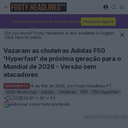
PT
Pesquisa avançada no arquivo de kits
Pesquisa Agora
Did you know? Footy Headlines is also available in English.
Click here to switch.
Vazaram as chuteiras Adidas F50
'Hyperfast' de próxima geração para o
Mundial de 2026 - Versão sem
atacadores
14 de Mai de 2026, por Footy Headlines PT
VAZAMENTO
2026 World Cup
adidas
Chuteiras
F50
F50 Hyperfast
34.2K
46
15
0
Adicionar como fonte preferida