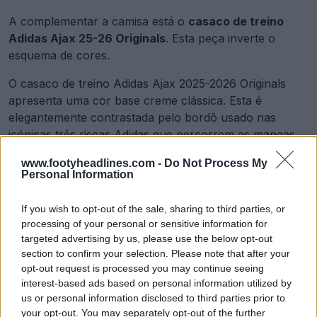
A complementar a camisa está o
casaco de treino
Adidas Ajax 25-26 Originals
. Esta peça inverte o
esquema de cores.
O casaco de treino Adidas Ajax 2025-2026 Originals
apresenta uma cor base creme clássica. Esta é
elegantemente contrastada pelo bordô usado nas
icónicas três riscas Adidas que percorrem as mangas,
bem como no logótipo Trefoil bordado no lado direito
www.footyheadlines.com -
Do Not Process My
do peito e no emblema especial do clube Ajax bordado
Personal Information
no lado esquerdo.
If you wish to opt-out of the sale, sharing to third parties, or
Esta coleção Ajax 2025-2026 Originals faz parte da
processing of your personal or sensitive information for
linha de estilo de vida Originals da Adidas para o Ajax,
targeted advertising by us, please use the below opt-out
com lançamento previsto para o verão de 2025.
section to confirm your selection. Please note that after your
opt-out request is processed you may continue seeing
interest-based ads based on personal information utilized by
us or personal information disclosed to third parties prior to
your opt-out. You may separately opt-out of the further