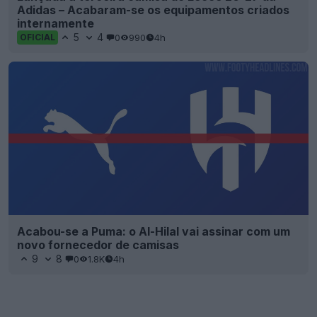
Adidas – Acabaram-se os equipamentos criados
internamente
5
4
0
990
4h
OFICIAL
Acabou-se a Puma: o Al-Hilal vai assinar com um
novo fornecedor de camisas
9
8
0
1.8K
4h