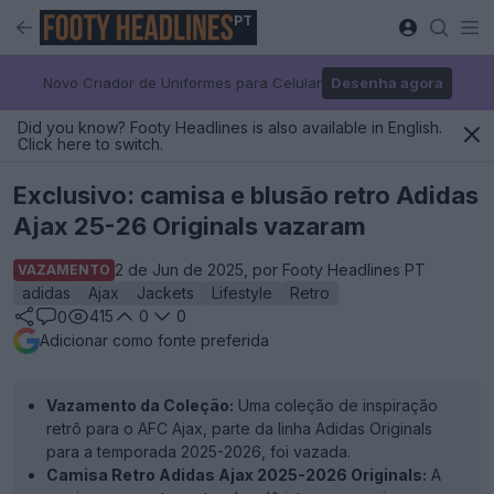
PT
Novo Criador de Uniformes para Celular
Desenha agora
Did you know? Footy Headlines is also available in English.
Click here to switch.
Exclusivo: camisa e blusão retro Adidas
Ajax 25-26 Originals vazaram
2 de Jun de 2025, por Footy Headlines PT
VAZAMENTO
adidas
Ajax
Jackets
Lifestyle
Retro
415
0
0
0
Adicionar como fonte preferida
Vazamento da Coleção:
Uma coleção de inspiração
retrô para o AFC Ajax, parte da linha Adidas Originals
para a temporada 2025-2026, foi vazada.
Camisa Retro Adidas Ajax 2025-2026 Originals:
A