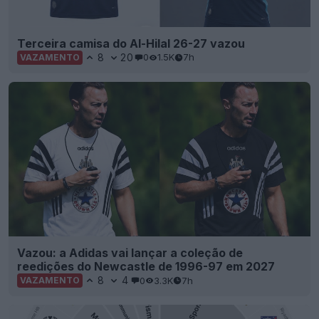
Terceira camisa do Al-Hilal 26-27 vazou
8
20
0
1.5K
7h
VAZAMENTO
Vazou: a Adidas vai lançar a coleção de
reedições do Newcastle de 1996-97 em 2027
8
4
0
3.3K
7h
VAZAMENTO