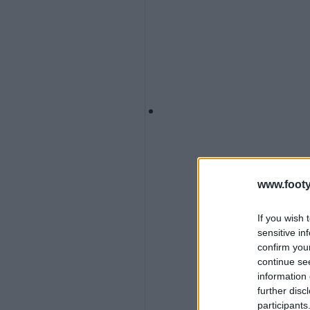
www.footy
If you wish 
sensitive in
confirm you
continue se
information 
further disc
participants