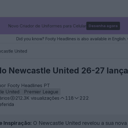
Novo Criador de Uniformes para Celular
Desenha agora
Did you know? Footy Headlines is also available in English. 
castle United
 do Newcastle United 26-27 lanç
por Footy Headlines PT
le United
Premier League
rios
212.3K
visualizações
118
222
eferida
e Inspiração:
O Newcastle United revelou a sua nova 