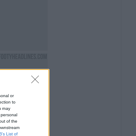
sonal or
ection to
ou may
 personal
out of the
 downstream
B’s List of