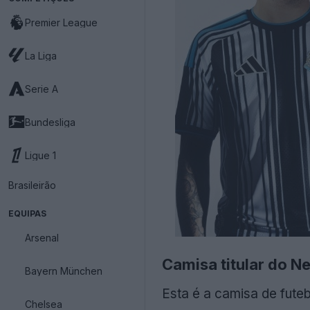
Premier League
La Liga
Serie A
Bundesliga
Ligue 1
Brasileirão
EQUIPAS
Arsenal
Camisa titular do N
Bayern München
Esta é a camisa de fut
Chelsea