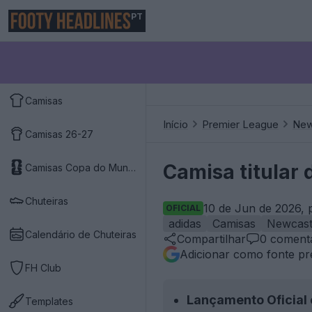
PT
Camisas
Início
Premier League
New
Camisas 26-27
Camisa titular
Camisas Copa do Mundo 2026
Chuteiras
10 de Jun de 2026, 
OFICIAL
adidas
Camisas
Newcast
Calendário de Chuteiras
Compartilhar
0
comentá
Adicionar como fonte pr
FH Club
Lançamento Oficial 
Templates