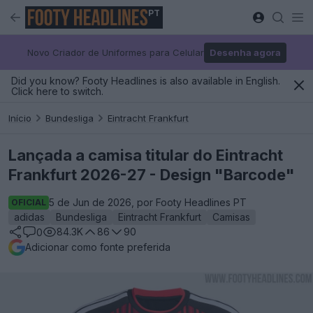
PT
Novo Criador de Uniformes para Celular
Desenha agora
Did you know? Footy Headlines is also available in English.
Click here to switch.
Início
Bundesliga
Eintracht Frankfurt
Lançada a camisa titular do Eintracht
Frankfurt 2026-27 - Design "Barcode"
5 de Jun de 2026, por Footy Headlines PT
OFICIAL
adidas
Bundesliga
Eintracht Frankfurt
Camisas
84.3K
86
90
0
Adicionar como fonte preferida