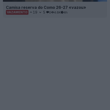
Camisa reserva do Como 26-27 «vazou»
19
5
0
4.6K
4h
VAZAMENTO