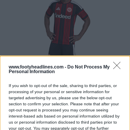
www.footyheadlines.com -
Do Not Process My
Personal Information
If you wish to opt-out of the sale, sharing to third parties, or
processing of your personal or sensitive information for
targeted advertising by us, please use the below opt-out
section to confirm your selection. Please note that after your
opt-out request is processed you may continue seeing
interest-based ads based on personal information utilized by
us or personal information disclosed to third parties prior to
Camisa titular do Newcastle United 26-27 lançada
your opt-out. You may separately opt-out of the further
10 de Jun de 2026