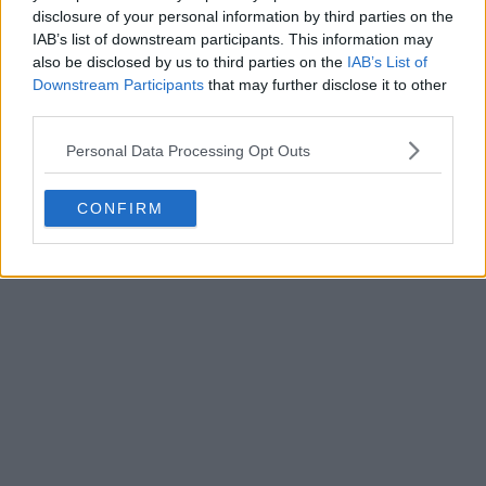
disclosure of your personal information by third parties on the
IAB’s list of downstream participants. This information may
Como todas as
camisas
da Adidas para 2026-2027, a
also be disclosed by us to third parties on the
IAB’s List of
camisa titular do Eintracht Frankfurt 2026-2027 da
Downstream Participants
that may further disclose it to other
third parties.
Adidas SG apresenta as três riscas mais grossas que
fazem parte do novo modelo da Adidas.
Personal Data Processing Opt Outs
CONFIRM