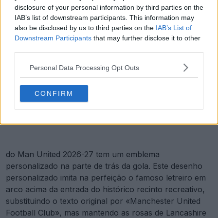
disclosure of your personal information by third parties on the
IAB’s list of downstream participants. This information may
also be disclosed by us to third parties on the
IAB’s List of
Downstream Participants
that may further disclose it to other
third parties.
Personal Data Processing Opt Outs
CONFIRM
do Man United 2026-27 tem um emblema
personalizado na parte de trás da gola. Este desenho
personalizado imita na perfeição o famoso letreiro em
arco acima da entrada do histórico recinto recreativo,
substituindo o texto original por «Manchester United
Football Club», mas mantendo as rosas de Lancashire