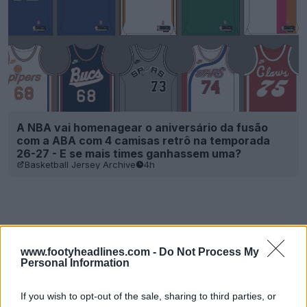
A NBA vai homenagear o aniversário da fusão
com a ABA com 4 camisas retrô na temporada
26-27 - E se mais times ganhassem uma?
Basketball Jersey Archive
4h
www.footyheadlines.com -
Do Not Process My
Personal Information
If you wish to opt-out of the sale, sharing to third parties, or