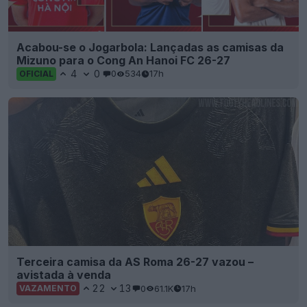
Acabou-se o Jogarbola: Lançadas as camisas da
Mizuno para o Cong An Hanoi FC 26-27
4
0
0
534
17h
OFICIAL
Terceira camisa da AS Roma 26-27 vazou –
avistada à venda
22
13
0
61.1K
17h
VAZAMENTO