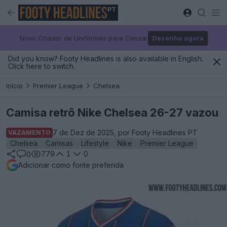
PT
Novo Criador de Uniformes para Celular
Desenha agora
Did you know? Footy Headlines is also available in English.
Click here to switch.
Início
Premier League
Chelsea
Camisa retrô Nike Chelsea 26-27 vazou
7 de Dez de 2025, por Footy Headlines PT
VAZAMENTO
Chelsea
Camisas
Lifestyle
Nike
Premier League
779
1
0
0
Adicionar como fonte preferida