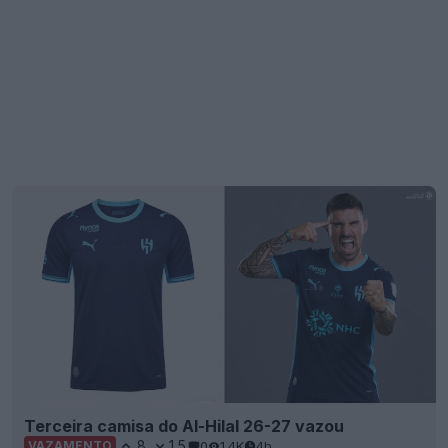
Terceira camisa do Al-Hilal 26-27 vazou
8
15
0
1.4K
4h
VAZAMENTO