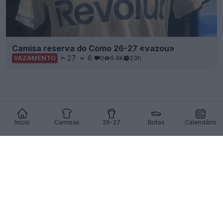
Camisa reserva do Como 26-27 «vazou»
27
6
0
6.4K
23h
VAZAMENTO
Início
Camisas
26-27
Botas
Calendário