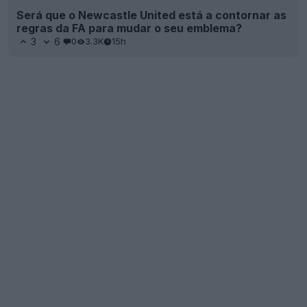
Será que o Newcastle United está a contornar as
regras da FA para mudar o seu emblema?
3
6
0
3.3K
15h