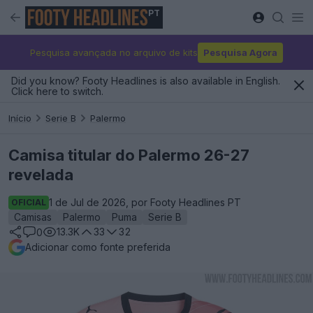
PT
Pesquisa avançada no arquivo de kits
Pesquisa Agora
Did you know? Footy Headlines is also available in English.
Click here to switch.
Início
Serie B
Palermo
Camisa titular do Palermo 26-27
revelada
1 de Jul de 2026, por Footy Headlines PT
OFICIAL
Camisas
Palermo
Puma
Serie B
13.3K
33
32
0
Adicionar como fonte preferida