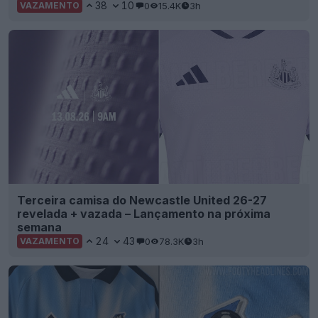
38
10
0
15.4K
3h
VAZAMENTO
Terceira camisa do Newcastle United 26-27
revelada + vazada – Lançamento na próxima
semana
24
43
0
78.3K
3h
VAZAMENTO