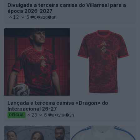
Divulgada a terceira camisa do Villarreal para a
época 2026-2027
12
5
0
820
3h
Lançada a terceira camisa «Dragon» do
Internacional 26-27
23
6
0
2.1K
3h
OFICIAL