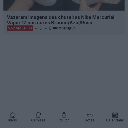
Vazaram imagens das chuteiras Nike Mercurial
Vapor 17 nas cores Branco/Azul/Rosa
5
6
0
481
3h
VAZAMENTO
Início
Camisas
26-27
Botas
Calendário