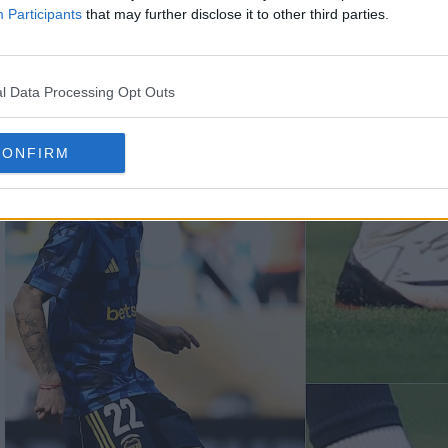
s chuteiras Nike Mercurial Vapor 16 'Fear Nothin
Participants
that may further disclose it to other third parties.
vermelho, cores associadas ao River Plate, rival h
l Data Processing Opt Outs
CONFIRM