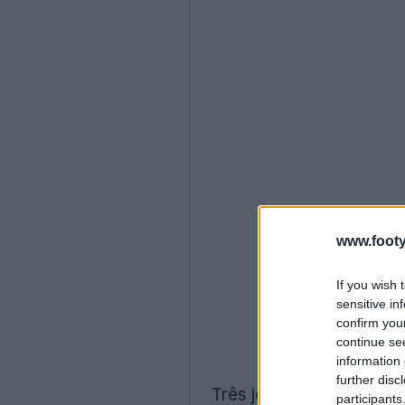
www.footy
If you wish 
sensitive in
confirm you
continue se
information 
further disc
Três jogadores do Boca 
participants