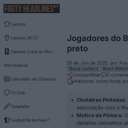
PT
Camisas
Jogadores do B
Camisas 26-27
preto
Camisas Copa do Mundo 2026
20 de Jun de 2025, por Foo
Chuteiras
Boca Juniors
Boot Watc
Compartilhar
0
comentá
Calendário de Chuteiras
Adicionar como fonte pr
FH Club
Chuteiras Pintadas:
Templates
associação com o Riv
Motivo da Pintura:
Os
Football Kit Archive
detalhes vermelhos de