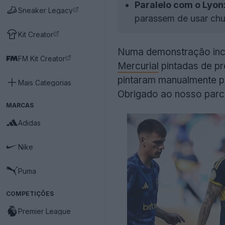
Paralelo com o Lyon
Sneaker Legacy
parassem de usar chut
Kit Creator
Numa demonstração incrí
FM Kit Creator
Mercurial
pintadas de pr
pintaram manualmente par
Mais Categorias
Obrigado ao nosso parc
MARCAS
Adidas
Nike
Puma
COMPETIÇÕES
Premier League