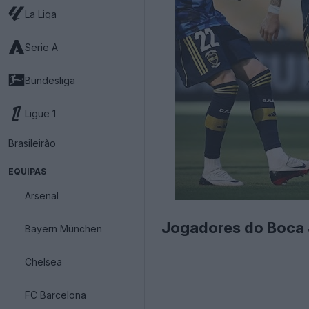
La Liga
Serie A
Bundesliga
Ligue 1
Brasileirão
EQUIPAS
Arsenal
Jogadores do Boca J
Bayern München
Chelsea
FC Barcelona