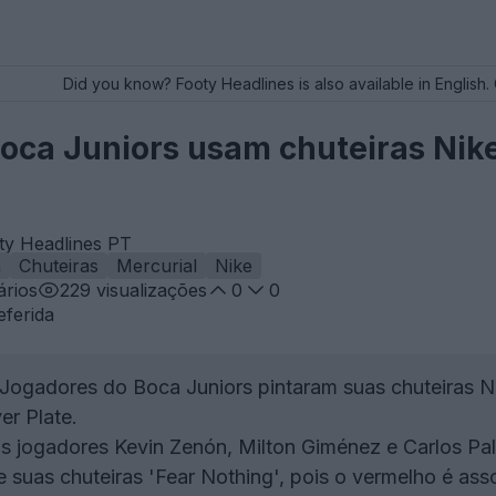
Did you know? Footy Headlines is also available in English. 
oca Juniors usam chuteiras Nike
ty Headlines PT
h
Chuteiras
Mercurial
Nike
rios
229
visualizações
0
0
eferida
Jogadores do Boca Juniors pintaram suas chuteiras Nik
er Plate.
 jogadores Kevin Zenón, Milton Giménez e Carlos Pal
 suas chuteiras 'Fear Nothing', pois o vermelho é ass