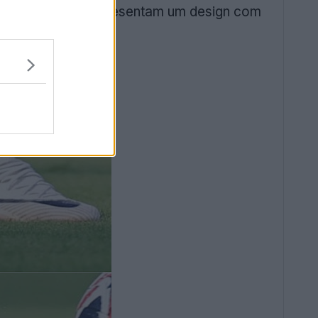
g'. As chuteiras apresentam um design com
istórico do Boca.