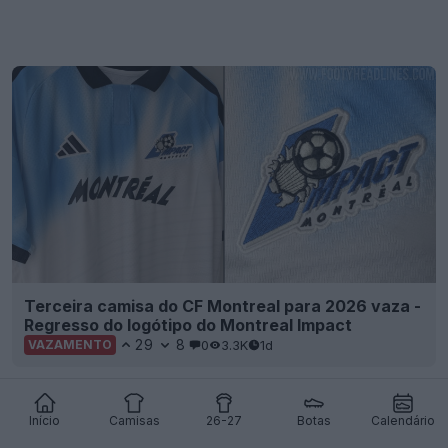
Lançamento da terceira camisa do Cruzeiro para
a época 2026-2027
27
17
0
1.4K
1d
OFICIAL
Início
Camisas
26-27
Botas
Calendário