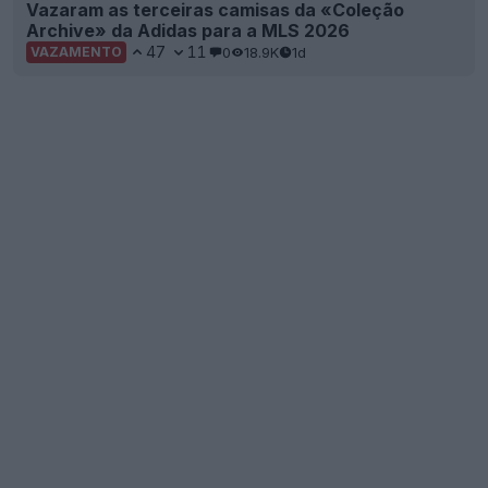
Divulgada a terceira camisa do Villarreal para a
época 2026-2027
25
6
0
1.8K
1d
Lançada a terceira camisa «Dragon» do
Internacional 26-27
31
7
0
3.8K
1d
OFICIAL