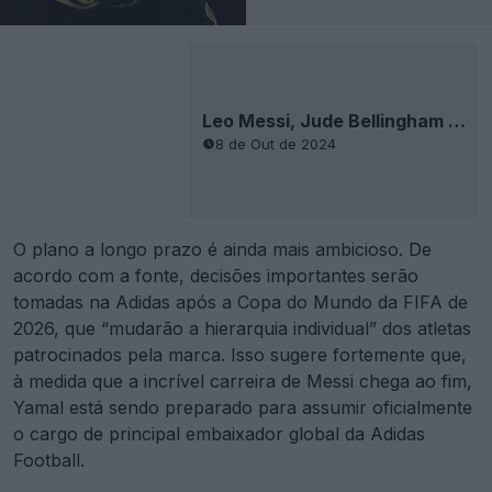
Leo Messi, Jude Bellingham e Lamine Yamal vão ser os 3 principais atletas de futebol da Adidas
8 de Out de 2024
O plano a longo prazo é ainda mais ambicioso. De
acordo com a fonte, decisões importantes serão
tomadas na Adidas após a Copa do Mundo da FIFA de
2026, que “mudarão a hierarquia individual” dos atletas
patrocinados pela marca. Isso sugere fortemente que,
à medida que a incrível carreira de Messi chega ao fim,
Yamal está sendo preparado para assumir oficialmente
o cargo de principal embaixador global da Adidas
Football.
Este é o próximo grande passo na rápida ascensão de
Yamal, que já se tornou um atleta oficial da Adidas com
seu próprio logotipo e
chuteiras
personalizadas.