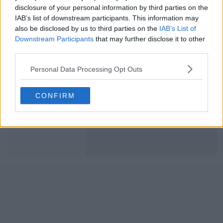
disclosure of your personal information by third parties on the
IAB’s list of downstream participants. This information may
also be disclosed by us to third parties on the
IAB’s List of
Downstream Participants
that may further disclose it to other
third parties.
Lançadas as primeiras chuteiras com a assinatura Adidas F50 Yamal 'LY304' - Limitado a 304 pares apenas
17 de Dez de 2024
Personal Data Processing Opt Outs
CONFIRM