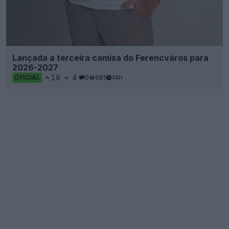
Batalha dos fabricantes de camisas da Ligue 1 26-
27: a Adidas lidera claramente, com 9 marcas a
partilharem 18 clubes
8
2
0
1.8K
20h