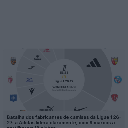
Terceira camisa do Newcastle United 26-27
revelada + vazada – Lançamento na próxima
semana
27
60
0
80.4K
21h
VAZAMENTO