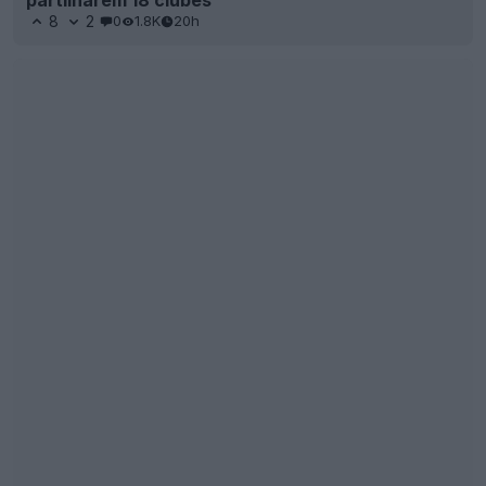
Newcastle United revela três novas opções de
logótipo extremamente semelhantes
10
49
0
8.1K
1d
OFICIAL
Vazaram as terceiras camisas da «Coleção
Archive» da Adidas para a MLS 2026
47
11
0
18.9K
1d
VAZAMENTO