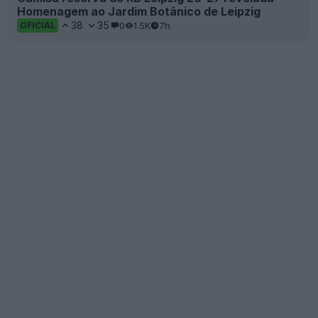
Divulgada a camisa reserva do Nottingham Forest
para a época 26-27
30
7
0
8.1K
8h