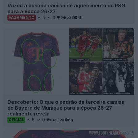
Vazou a ousada camisa de aquecimento do PSG
para a época 26-27
5
3
0
533
4h
VAZAMENTO
Descoberto: O que o padrão da terceira camisa
do Bayern de Munique para a época 26-27
realmente revela
5
9
0
3.2K
6h
OFICIAL