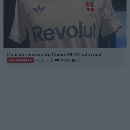
Camisa reserva do Como 26-27 «vazou»
16
5
0
4.4K
3h
VAZAMENTO